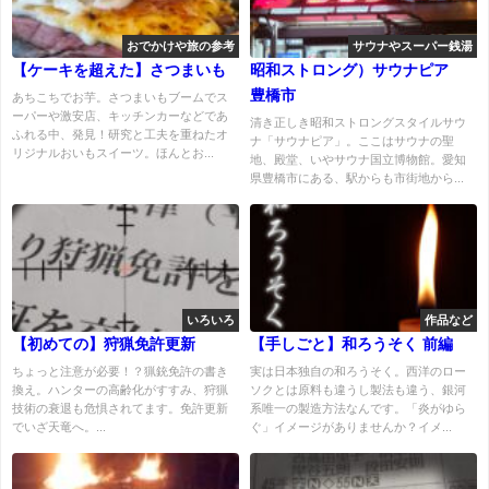
おでかけや旅の参考
サウナやスーパー銭湯
【ケーキを超えた】さつまいも
昭和ストロング）サウナピア
豊橋市
あちこちでお芋。さつまいもブームでス
ーパーや激安店、キッチンカーなどであ
清き正しき昭和ストロングスタイルサウ
ふれる中、発見！研究と工夫を重ねたオ
ナ「サウナピア」。ここはサウナの聖
リジナルおいもスイーツ。ほんとお...
地、殿堂、いやサウナ国立博物館。愛知
県豊橋市にある、駅からも市街地から...
いろいろ
作品など
【初めての】狩猟免許更新
【手しごと】和ろうそく 前編
ちょっと注意が必要！？猟銃免許の書き
実は日本独自の和ろうそく。西洋のロー
換え。ハンターの高齢化がすすみ、狩猟
ソクとは原料も違うし製法も違う、銀河
技術の衰退も危惧されてます。免許更新
系唯一の製造方法なんです。「炎がゆら
でいざ天竜へ。...
ぐ」イメージがありませんか？イメ...