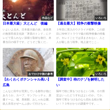
作品など
いろいろ
日本最大級）大とんど 後編
【過去最大】戦争の衝撃映像
いよいよ点火。日本最大級の炎。奈良県
３年目に突入のウクライナ戦争。この節
の無形民俗文化財「茅原のトンド」にテ
目にNHKでトラウマ級の戦争映像の特集
レビで見られない深堀り取材を敢行。本
が。キレイごとでは済まされない、人と
番当日の様子です。どうぞご覧くだ...
人が殺し合う戦争。地上波でここ...
おでかけや旅の参考
いろいろ
【わくわくポテンシャル高い】
【調査中】柿のナゾを解明した
広島
い
こんなに街中が充実している都市が他に
隔年で枝に実をつけるという柿。その剪
あろうか。カープ、サンフレッチェ、原
定はいったどうすればよいのか。てか、
爆ドーム、城、美術館、おしゃれ公園、
隔年で実をつけるのなら切れる枝が無
鉄人衣笠がぜーんぶ歩いて行けちゃ...
い！？３年がかりの調査中です。...