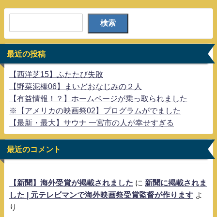
検索
最近の投稿
【西洋芝15】ふたたび失敗
【野菜泥棒06】まいどおなじみの２人
【有益情報！？】ホームページが乗っ取られました
※【アメリカの映画祭02】プログラムがでました
【最新・最大】サウナ 一宮市の人が幸せすぎる
最近のコメント
【新聞】海外受賞が掲載されました
に
新聞に掲載されま
した | 元テレビマンで海外映画祭受賞監督が作ります
よ
り