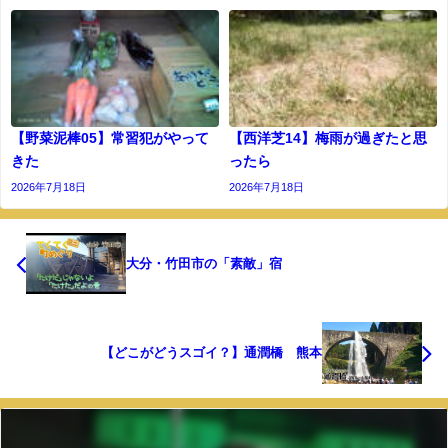
【野菜泥棒05】常習犯がやって
【西洋芝14】梅雨が過ぎたと思
きた
ったら
2026年7月18日
2026年7月18日
大分・竹田市の「素敵」宿
【どこがどうスゴイ？】通潤橋 熊本