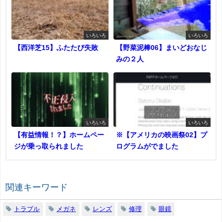
いろいろ
いろいろ
【西洋芝15】ふたたび失敗
【野菜泥棒06】まいどおなじ
みの２人
いろいろ
いろいろ
【有益情報！？】ホームペー
※【アメリカの映画祭02】プ
ジが乗っ取られました
ログラムがでました
関連キーワード
トラブル
メガネ
レンズ
修理
眼鏡