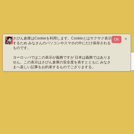
×
さびん倉庫はCookieを利用します。Cookieとはサクサク表示
OK
するため みなさんのパソコンやスマホの中にだけ保存される
ものです。
ヨーロッパではこの表示が義務ですが 日本は義務ではありま
せん。この表示はさびん倉庫の安全度を表すとともに みなさ
まへ楽しい記事をお約束するものでござりまする。
ホーム
エックス（旧ツイッター）だよ
instagram
YouTube「八重雲」
YouTube「わびさびん」
ご質問などこちら
プライバシーポリシー
English
さびん倉庫 All Rights Reserved.
ホーム
ぺージ上部へ