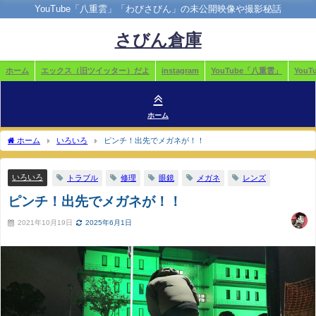
YouTube「八重雲」「わびさびん」の未公開映像や撮影秘話
さびん倉庫
ホーム
エックス（旧ツイッター）だよ
instagram
YouTube「八重雲」
You
ホーム
ホーム
いろいろ
ピンチ！出先でメガネが！！
いろいろ
トラブル
修理
眼鏡
メガネ
レンズ
ピンチ！出先でメガネが！！
2021年10月19日
2025年6月1日