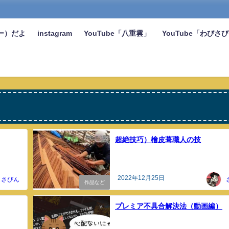
ー）だよ
instagram
YouTube「八重雲」
YouTube「わびさ
超絶技巧）檜皮葺職人の技
2022年12月25日
さびん
作品など
プレミア不具合解決法（動画編）