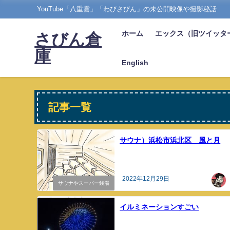
YouTube「八重雲」「わびさびん」の未公開映像や撮影秘話
ホーム
エックス（旧ツイッタ
さびん倉
庫
English
記事一覧
サウナ）浜松市浜北区 風と月
2022年12月29日
サウナやスーパー銭湯
イルミネーションすごい