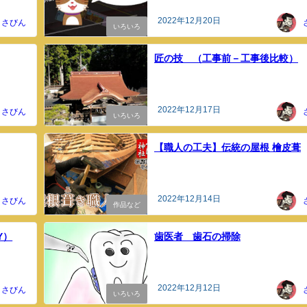
2022年12月20日
さびん
いろいろ
匠の技 （工事前－工事後比較）
2022年12月17日
さびん
いろいろ
【職人の工夫】伝統の屋根 檜皮葺
2022年12月14日
さびん
作品など
Y）
歯医者 歯石の掃除
2022年12月12日
さびん
いろいろ