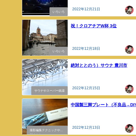
2022年12月21日
いろいろ
祝！クロアチアW杯 3位
2022年12月18日
いろいろ
絶対ととのう）サウナ 豊川市
2022年12月15日
サウナやスーパー銭湯
中国製三脚プレート（不良品→DI
2022年12月13日
撮影編集テクニックや機
材のこと