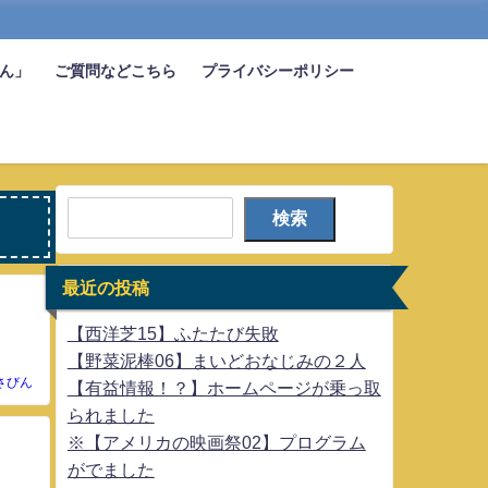
びん」
ご質問などこちら
プライバシーポリシー
検索
最近の投稿
【西洋芝15】ふたたび失敗
【野菜泥棒06】まいどおなじみの２人
さびん
【有益情報！？】ホームページが乗っ取
られました
※【アメリカの映画祭02】プログラム
がでました