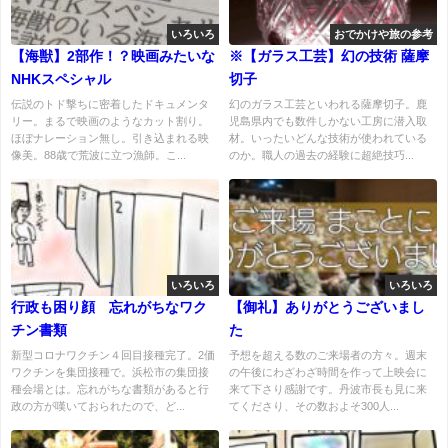
いろいろ
おでかけや旅の参考
【海獣】2部作！？映画みたいな
※【ガラス工芸】幻の技術 薩摩
NHKスペシャル
切子
伝説のトド撃ちに密着したドキュメンタ
幻のガラス工芸といわれる薩摩切子。鹿
リー。まるで映画のようなカット割り。
児島県内でも数件しかない工房に潜入取
ほぼナレーション無し。引き込まれる映
材。いったいどんな技術が使われている
像美。88歳で荒波に立つ漁師。こ...
のか。職人の過去の経験に超絶技巧...
いろいろ
いろいろ
行政も困り顔 忘れがちなワク
【御礼】ありがとうございまし
チン書類
た
新型コロナワクチン４回目接種完了。2価
予想を超える数のご来場者の方々。週末
ワクチンを集団接種で。浜松市の集団接
の午後にわざわざ時間を作って上映会に
種会場とは。忘れがちな書類があると行
来て下さり感謝です。丹波市長も見に来
政の方が嘆いておられたので、ど...
てくださり、その数およそ300人...