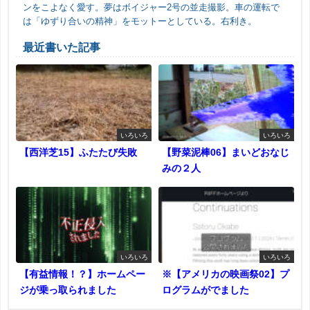
ンをこよなく愛す。夢はボイジャー2号の並走撮影。車の運転で
は「ゆずり合いの精神」をモットーとしている。右利き。
最近書いた記事
いろいろ
いろいろ
【西洋芝15】ふたたび失敗
【野菜泥棒06】まいどおなじ
みの２人
いろいろ
いろいろ
【有益情報！？】ホームペー
※【アメリカの映画祭02】プ
ジが乗っ取られました
ログラムがでました