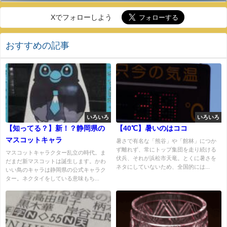
Xでフォローしよう
おすすめの記事
いろいろ
いろいろ
【知ってる？】新！？静岡県の
【40℃】暑いのはココ
マスコットキャラ
暑さで有名な「熊谷」や「館林」につか
ず離れず、常にトップ集団を走り続ける
マスコットキャラクター乱立の時代。ま
伏兵、それが浜松市天竜。とくに暑さを
だまだ新マスコットは誕生します。かわ
ネタにしていないため、全国的には...
いい鳥のキャラは静岡県の公式キャラク
ター。ネクタイをしている意味もち...