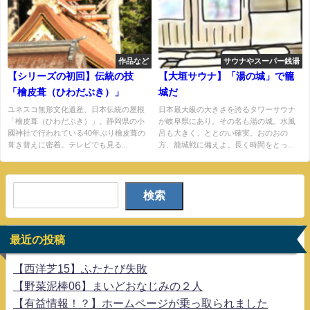
作品など
サウナやスーパー銭湯
【シリーズの初回】伝統の技
【大垣サウナ】「湯の城」で籠
「檜皮葺（ひわだぶき）」
城だ
ユネスコ無形文化遺産、日本伝統の屋根
日本最大級の大きさを誇るタワーサウナ
「檜皮葺（ひわだぶき）」。静岡県の小
が岐阜県にあり。その名も湯の城。水風
國神社で行われている40年ぶり檜皮葺の
呂も大きく、ととのい確実。おのおの
葺き替えに密着。テレビでも見る...
方、籠城戦に備えよ。長く時間をとっ...
検索
最近の投稿
【西洋芝15】ふたたび失敗
【野菜泥棒06】まいどおなじみの２人
【有益情報！？】ホームページが乗っ取られました