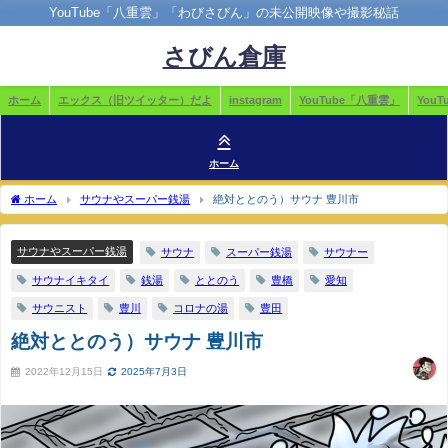
YouTube「八重雲」「わびさびん」の未公開映像や撮影秘話
さびん倉庫
ホーム
エックス（旧ツイッター）だよ
instagram
YouTube「八重雲」
You
ホーム
ホーム
サウナやスーパー銭湯
絶対ととのう）サウナ 豊川市
サウナやスーパー銭湯
サウナ
スーパー銭湯
サウナー
サウナイキタイ
銭湯
ととのう
豊橋
愛知
サウニスト
豊川
コロナの湯
豊田
絶対ととのう）サウナ 豊川市
2022年12月15日
2025年7月3日