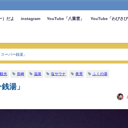
ー）だよ
instagram
YouTube「八重雲」
YouTube「わびさ
「スーパー銭湯」
観光
長崎
温泉
塩サウナ
夜景
ふくの湯
ー銭湯」