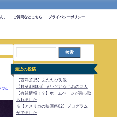
びん」
ご質問などこちら
プライバシーポリシー
検索
最近の投稿
【西洋芝15】ふたたび失敗
【野菜泥棒06】まいどおなじみの２人
さびん
【有益情報！？】ホームページが乗っ取
られました
※【アメリカの映画祭02】プログラム
がでました