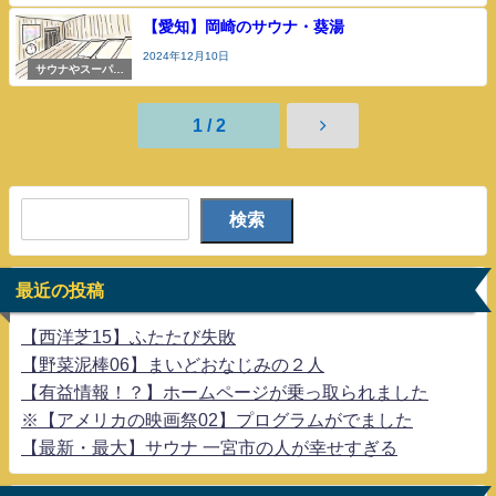
【愛知】岡崎のサウナ・葵湯
2024年12月10日
サウナやスーパー
銭湯
1 / 2
検索
最近の投稿
【西洋芝15】ふたたび失敗
【野菜泥棒06】まいどおなじみの２人
【有益情報！？】ホームページが乗っ取られました
※【アメリカの映画祭02】プログラムがでました
【最新・最大】サウナ 一宮市の人が幸せすぎる