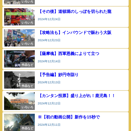
いろいろ
【その後】道頓堀のしっぽを切られた龍
2024年12月24日
いろいろ
【攻略法も】インバウンドで賑わう大阪
2024年12月23日
いろいろ
【薩摩魂】西軍恩義によりて立つ
2024年12月14日
作品など
【予告編】妙円寺詣り
2024年12月13日
作品など
【カンタン投票】盛り上がれ！鹿児島！！
2024年12月12日
いろいろ
※【初の動画公開】新作を15秒で
2024年12月11日
作品など