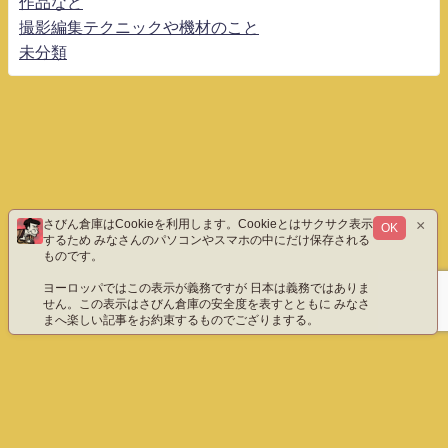
作品など
撮影編集テクニックや機材のこと
未分類
×
さびん倉庫はCookieを利用します。Cookieとはサクサク表示
OK
するため みなさんのパソコンやスマホの中にだけ保存される
ものです。
ヨーロッパではこの表示が義務ですが 日本は義務ではありま
せん。この表示はさびん倉庫の安全度を表すとともに みなさ
まへ楽しい記事をお約束するものでござりまする。
ホーム
エックス（旧ツイッター）だよ
instagram
YouTube「八重雲」