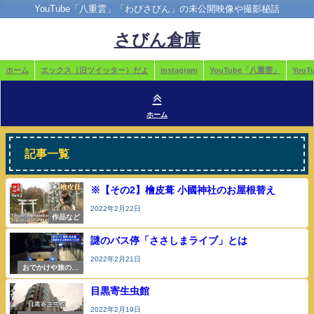
YouTube「八重雲」「わびさびん」の未公開映像や撮影秘話
さびん倉庫
ホーム
エックス（旧ツイッター）だよ
instagram
YouTube「八重雲」
You
ホーム
記事一覧
※【その2】檜皮葺 小國神社のお屋根替え
2022年2月22日
作品など
謎のバス停「ささしまライブ」とは
2022年2月21日
おでかけや旅の参
考
目黒寄生虫館
2022年2月19日