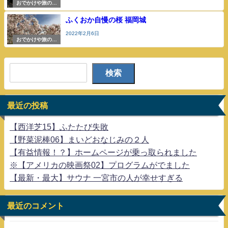
おでかけや旅の参
考
ふくおか自慢の桜 福岡城
2022年2月6日
おでかけや旅の参
考
検索
最近の投稿
【西洋芝15】ふたたび失敗
【野菜泥棒06】まいどおなじみの２人
【有益情報！？】ホームページが乗っ取られました
※【アメリカの映画祭02】プログラムがでました
【最新・最大】サウナ 一宮市の人が幸せすぎる
最近のコメント