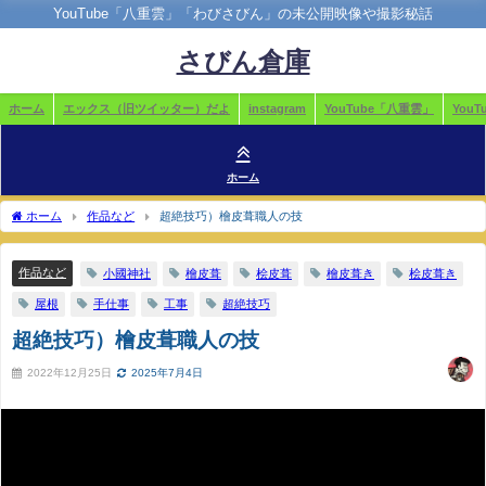
YouTube「八重雲」「わびさびん」の未公開映像や撮影秘話
さびん倉庫
ホーム
エックス（旧ツイッター）だよ
instagram
YouTube「八重雲」
You
ホーム
ホーム
作品など
超絶技巧）檜皮葺職人の技
作品など
小國神社
檜皮葺
桧皮葺
檜皮葺き
桧皮葺き
屋根
手仕事
工事
超絶技巧
超絶技巧）檜皮葺職人の技
2022年12月25日
2025年7月4日