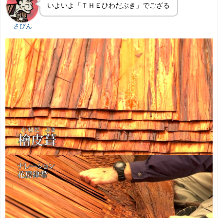
いよいよ「ＴＨＥひわだぶき」でござる
さびん