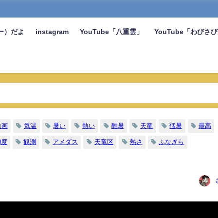
ー）だよ
instagram
YouTube「八重雲」
YouTube「わびさ
動画
気温
暑い
熱い
酷暑
天竜
猛暑
最高
0度
観測
アメダス
天竜区
熱さ
ふなぎら