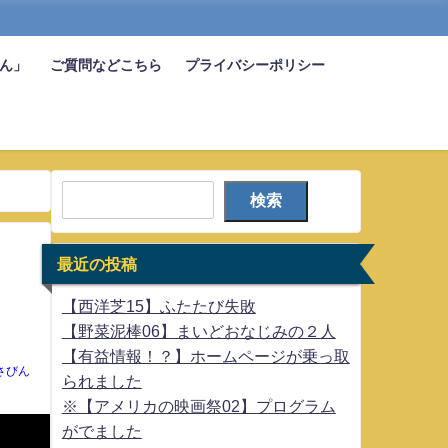
びん」
ご質問などこちら
プライバシーポリシー
検索
最近の投稿
【西洋芝15】ふたたび失敗
【野菜泥棒06】まいどおなじみの２人
【有益情報！？】ホームページが乗っ取
さびん
られました
※【アメリカの映画祭02】プログラム
がでました