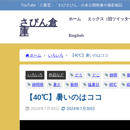
YouTube「八重雲」「わびさびん」の未公開映像や撮影秘話
ホーム
エックス（旧ツイッタ
さびん倉
庫
English
ホーム
いろいろ
【40℃】暑いのはココ
いろいろ
作品など
どう
どこ
静岡
静岡県
暑さ
船明
猛暑日
40℃
4
【40℃】暑いのはココ
2024年7月30日
2024年7月30日