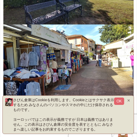
×
さびん倉庫はCookieを利用します。Cookieとはサクサク表示
OK
するため みなさんのパソコンやスマホの中にだけ保存される
旅行先でゆっくりしたい人が
ものです。
くる町かもしれぬ
ヨーロッパではこの表示が義務ですが 日本は義務ではありま
さびん
せん。この表示はさびん倉庫の安全度を表すとともに みなさ
まへ楽しい記事をお約束するものでござりまする。