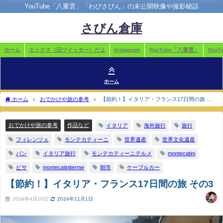
YouTube「八重雲」「わびさびん」の未公開映像や撮影秘話
さびん倉庫
ホーム
エックス（旧ツイッター）だよ
instagram
YouTube「八重雲」
You
ホーム
ホーム
おでかけや旅の参考
【節約！】イタリア・フランス17日間の旅 そ
の3
おでかけや旅の参考
作品など
イタリア
海外旅行
旅行
フィレンツェ
モンテカティーニ
世界遺産
世界文化遺産
パン
イタリア旅行
モンテカティーニテルメ
montecatini
ピサ
montecatiniterme
朝市
ケーブルカー
【節約！】イタリア・フランス17日間の旅 その3
2024年4月10日
2024年11月1日