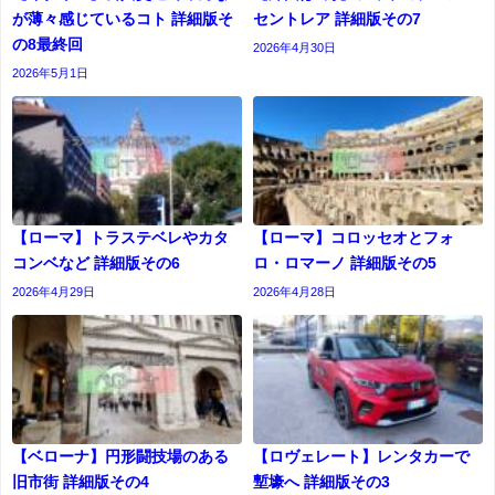
が薄々感じているコト 詳細版そ
セントレア 詳細版その7
の8最終回
2026年4月30日
2026年5月1日
【ローマ】トラステベレやカタ
【ローマ】コロッセオとフォ
コンベなど 詳細版その6
ロ・ロマーノ 詳細版その5
2026年4月29日
2026年4月28日
【ベローナ】円形闘技場のある
【ロヴェレート】レンタカーで
旧市街 詳細版その4
塹壕へ 詳細版その3