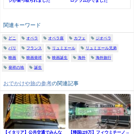
ジが乗っ取られました
ログラムがでました
関連キーワード
どこ
オペラ
オペラ座
カフェ
ジオペラ
パリ
フランス
リュミエール
リュミエール兄弟
映画
映画発祥
映画誕生
海外
海外旅行
発祥の地
誕生
おでかけや旅の参考
の関連記事
【イタリア】公共交通でみんな
【帰国は9万】フィウミチーノ→