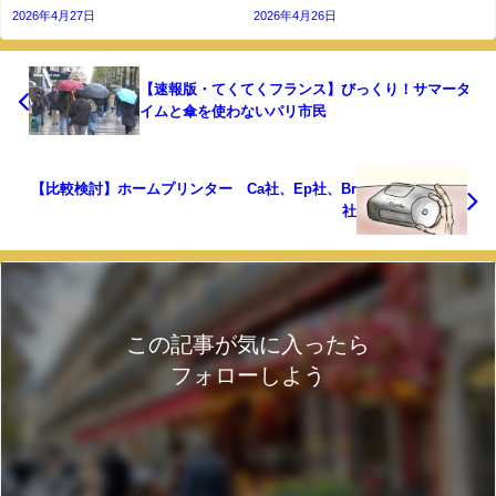
2026年4月27日
2026年4月26日
【速報版・てくてくフランス】びっくり！サマータ
イムと傘を使わないパリ市民
【比較検討】ホームプリンター Ca社、Ep社、Br
社
この記事が気に入ったら
フォローしよう