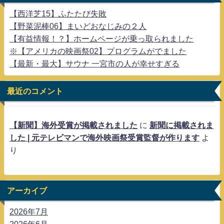
【西洋芝15】ふたたび失敗
【野菜泥棒06】まいどおなじみの２人
【有益情報！？】ホームページが乗っ取られました
※【アメリカの映画祭02】プログラムがでました
【最新・最大】サウナ 一宮市の人が幸せすぎる
最近のコメント
【新聞】海外受賞が掲載されました
に
新聞に掲載されま
した | 元テレビマンで海外映画祭受賞監督が作ります
よ
り
アーカイブ
2026年7月
2026年6月