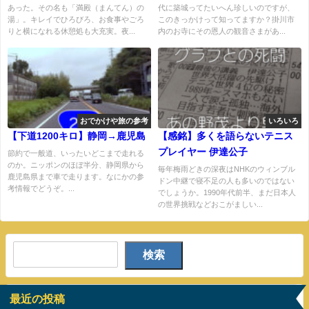
あった。その名も「満殿（まんてん）の
代に築城ってたいへん珍しいのですが、
湯」。キレイでひろびろ、お食事やごろ
このきっかけって知ってますか？掛川市
りと横になれる休憩処も大充実。夜...
内のお寺にその恩人の観音さまがあ...
おでかけや旅の参考
いろいろ
【下道1200キロ】静岡→鹿児島
【感銘】多くを語らないテニス
プレイヤー 伊達公子
節約で一般道、いったいどこまで走れる
のか。ニッポンのほぼ半分、静岡県から
毎年梅雨どきの深夜はNHKのウィンブル
鹿児島県まで車で走ります。なにかの参
ドン中継で寝不足の人も多いのではない
考情報でどうぞ。...
でしょうか。1990年代前半、まだ日本人
の世界挑戦などおこがましい...
検索
最近の投稿