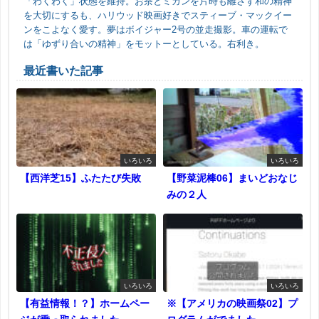
「わくわく」状態を維持。お茶とミカンを片時も離さず和の精神
を大切にするも、ハリウッド映画好きでスティーブ・マックイー
ンをこよなく愛す。夢はボイジャー2号の並走撮影。車の運転で
は「ゆずり合いの精神」をモットーとしている。右利き。
最近書いた記事
いろいろ
いろいろ
【西洋芝15】ふたたび失敗
【野菜泥棒06】まいどおなじ
みの２人
いろいろ
いろいろ
【有益情報！？】ホームペー
※【アメリカの映画祭02】プ