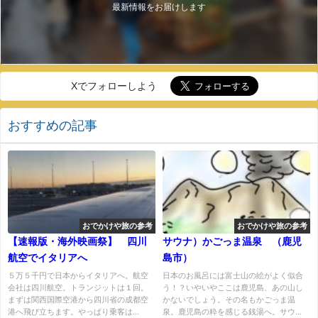
最新情報をお届けします
Xでフォローしよう
おすすめの記事
おでかけや旅の参考
おでかけや旅の参考
【速報版・海外映画祭】 四川
サウナ）かごっま温泉 （鹿児
航空でイタリアへ
島市）
５万５千円で日本からイタリアへ。航空
日本のお風呂には富士山の絵がよく似合
会社は四川航空。トランジットは１回。
う！？いやいやここは鹿児島、あの山し
まずは関西国際空港から四川省の成都空
かないでしょう。その名もかごっま温
港へ飛び立ちます。やっぱり乗客は...
泉。鹿児島の粋を感じる銭湯へ。サウ...