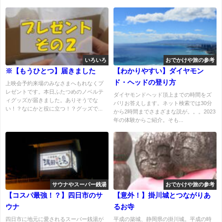
いろいろ
おでかけや旅の参考
※【もうひとつ】届きました
【わかりやすい】ダイヤモン
ド・ヘッドの登り方
上映会予約来場のみなさまへもれなくプ
レゼントです。本日ふたつめのノベルテ
ダイヤモンドヘッド頂上までの時間をズ
ィグッズが届きました。ありそうでな
バリお答えします。ネット検索では30分
い！？なにかと役に立つ！？グッズで...
から2時間までさまざまな説が。。。2023
年の体験からご紹介。そも...
サウナやスーパー銭湯
おでかけや旅の参考
【コスパ最強！？】四日市のサ
【意外！】掛川城とつながりあ
ウナ
るお寺
四日市に地元に愛されるスーパー銭湯が
平成の築城、静岡県の掛川城。平成の時