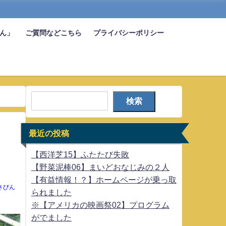
びん」
ご質問などこちら
プライバシーポリシー
検索
最近の投稿
【西洋芝15】ふたたび失敗
【野菜泥棒06】まいどおなじみの２人
【有益情報！？】ホームページが乗っ取
さびん
られました
※【アメリカの映画祭02】プログラム
がでました