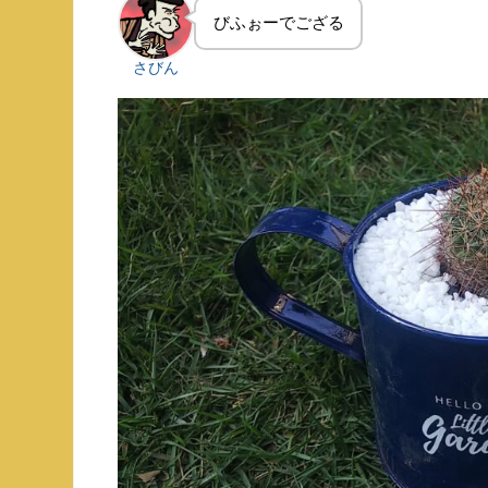
びふぉーでござる
さびん