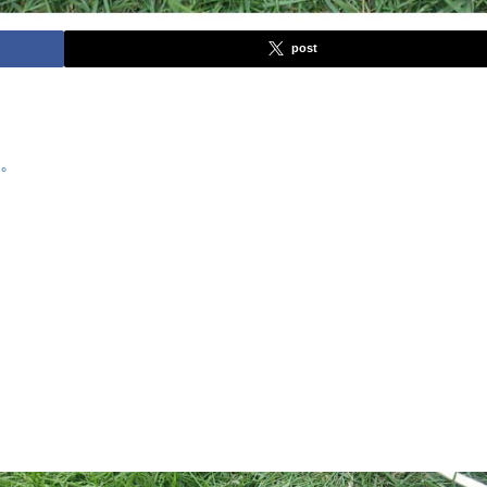
post
す。