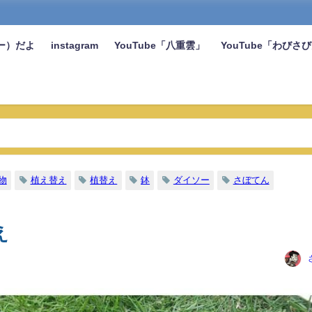
ー）だよ
instagram
YouTube「八重雲」
YouTube「わびさ
物
植え替え
植替え
鉢
ダイソー
さぼてん
え