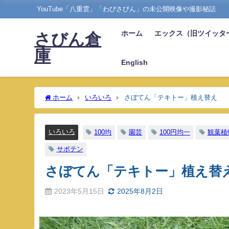
YouTube「八重雲」「わびさびん」の未公開映像や撮影秘話
ホーム
エックス（旧ツイッタ
さびん倉
庫
English
ホーム
いろいろ
さぼてん「テキトー」植え替え
いろいろ
100均
園芸
100円均一
観葉植
サボテン
さぼてん「テキトー」植え替
2023年5月15日
2025年8月2日