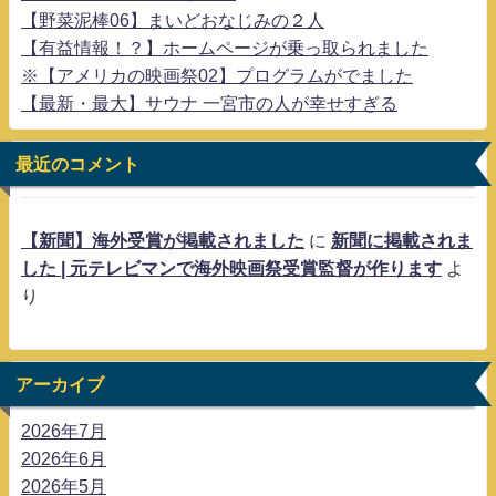
【野菜泥棒06】まいどおなじみの２人
【有益情報！？】ホームページが乗っ取られました
※【アメリカの映画祭02】プログラムがでました
【最新・最大】サウナ 一宮市の人が幸せすぎる
最近のコメント
【新聞】海外受賞が掲載されました
に
新聞に掲載されま
した | 元テレビマンで海外映画祭受賞監督が作ります
よ
り
アーカイブ
2026年7月
2026年6月
2026年5月