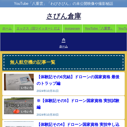
YouTube「八重雲」「わびさびん」の未公開映像や撮影秘話
さびん倉庫
ホーム
エックス（旧ツイッター）だよ
instagram
YouTube「八重雲」
You
ホーム
無人航空機の記事一覧
【体験記その6完結】ドローンの国家資格 最後
のトラップ編
いろいろ
2024年10月31日
※【体験記その5】ドローン国家資格 実技試験
編
いろいろ
2024年10月30日
【体験記その4】ドローン国家資格 実技申し込