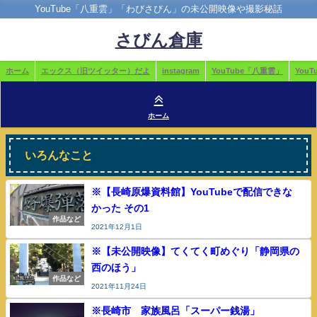
YouTube「八重雲」「わびさびん」の未公開映像や撮影秘話
さびん倉庫
ホーム
エックス（旧ツイッター）だよ
instagram
YouTube「八重雲」
You
ホーム
いろんなこと
※【長崎原爆資料館】YouTubeで配信できな
かった その1
作品など
2021年12月1日
※【未公開映像】てくてく町めぐり「静岡県の
西のほう」
作品など
2021年11月24日
※長崎市 家族風呂「スーパー銭湯」