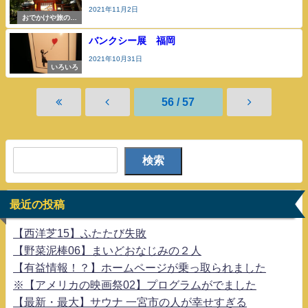
2021年11月2日
おでかけや旅の参
考
バンクシー展 福岡
2021年10月31日
いろいろ
56 / 57
検索
最近の投稿
【西洋芝15】ふたたび失敗
【野菜泥棒06】まいどおなじみの２人
【有益情報！？】ホームページが乗っ取られました
※【アメリカの映画祭02】プログラムがでました
【最新・最大】サウナ 一宮市の人が幸せすぎる