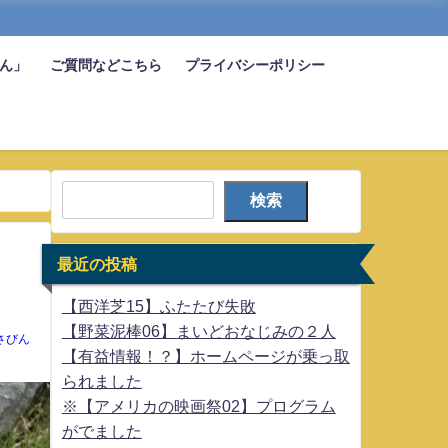
びん」
ご質問などこちら
プライバシーポリシー
検索
最近の投稿
【西洋芝15】ふたたび失敗
【野菜泥棒06】まいどおなじみの２人
さびん
【有益情報！？】ホームページが乗っ取
られました
※【アメリカの映画祭02】プログラム
がでました