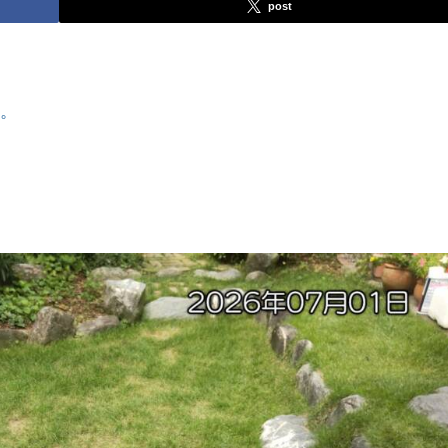
post
す。