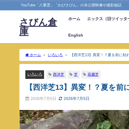
YouTube「八重雲」「わびさびん」の未公開映像や撮影秘話
ホーム
エックス（旧ツイッタ
さびん倉
庫
English
ホーム
いろいろ
【西洋芝13】異変！？夏を前に枯
いろいろ
西洋芝
芝
高麗芝
【西洋芝13】異変！？夏を前
2026年7月5日
2026年7月5日