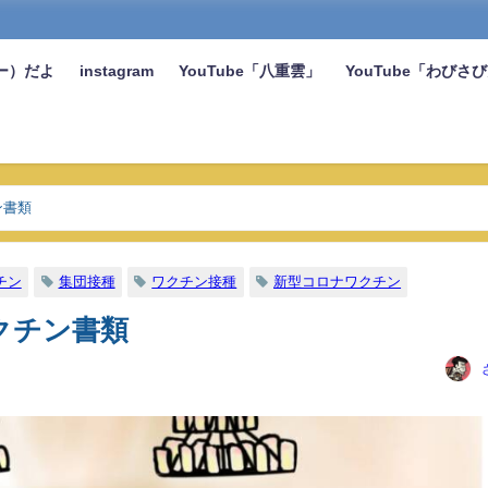
ー）だよ
instagram
YouTube「八重雲」
YouTube「わびさ
ン書類
チン
集団接種
ワクチン接種
新型コロナワクチン
クチン書類