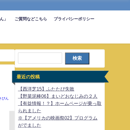
びん」
ご質問などこちら
プライバシーポリシー
検索
最近の投稿
【西洋芝15】ふたたび失敗
【野菜泥棒06】まいどおなじみの２人
さびん
【有益情報！？】ホームページが乗っ取
られました
※【アメリカの映画祭02】プログラム
がでました