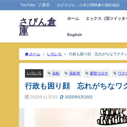
YouTube「八重雲」「わびさびん」の未公開映像や撮影秘話
ホーム
エックス（旧ツイッタ
さびん倉
庫
English
ホーム
いろいろ
行政も困り顔 忘れがちなワクチ
いろいろ
浜松
浜松市
新型コロナ
ワク
行政も困り顔 忘れがちなワ
2022年11月3日
2025年6月29日