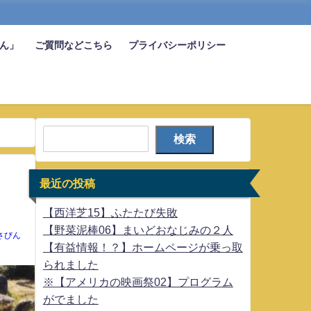
びん」
ご質問などこちら
プライバシーポリシー
検索
最近の投稿
【西洋芝15】ふたたび失敗
【野菜泥棒06】まいどおなじみの２人
さびん
【有益情報！？】ホームページが乗っ取
られました
※【アメリカの映画祭02】プログラム
がでました