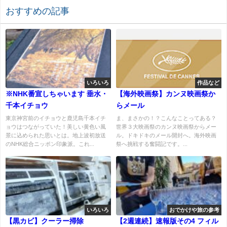
おすすめの記事
いろいろ
作品など
※NHK番宣しちゃいます 垂水・
【海外映画祭】カンヌ映画祭か
千本イチョウ
らメール
東京神宮前のイチョウと鹿児島千本イチ
ま、まさかの！？こんなことってある？
ョウはつながっていた！美しい黄色い風
世界３大映画祭のカンヌ映画祭からメー
景に込められた思いとは。地上波初放送
ル。ドキドキのメール開封へ。海外映画
のNHK総合ニッポン印象派。これ...
祭へ挑戦する奮闘記です。...
いろいろ
おでかけや旅の参考
【黒カビ】クーラー掃除
【2週連続】速報版その4 フィル