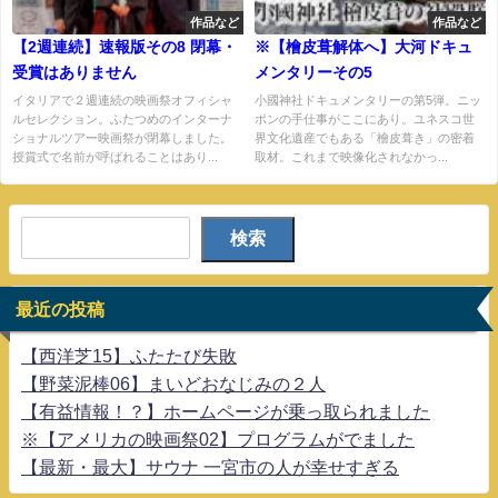
作品など
作品など
【2週連続】速報版その8 閉幕・
※【檜皮葺解体へ】大河ドキュ
受賞はありません
メンタリーその5
イタリアで２週連続の映画祭オフィシャ
小國神社ドキュメンタリーの第5弾。ニッ
ルセレクション。ふたつめのインターナ
ポンの手仕事がここにあり。ユネスコ世
ショナルツアー映画祭が閉幕しました。
界文化遺産でもある「檜皮葺き」の密着
授賞式で名前が呼ばれることはあり...
取材。これまで映像化されなかっ...
検索
最近の投稿
【西洋芝15】ふたたび失敗
【野菜泥棒06】まいどおなじみの２人
【有益情報！？】ホームページが乗っ取られました
※【アメリカの映画祭02】プログラムがでました
【最新・最大】サウナ 一宮市の人が幸せすぎる