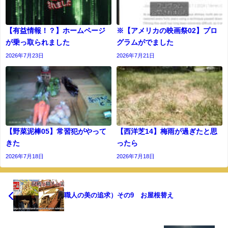
【有益情報！？】ホームページ
※【アメリカの映画祭02】プロ
が乗っ取られました
グラムがでました
2026年7月23日
2026年7月21日
【野菜泥棒05】常習犯がやって
【西洋芝14】梅雨が過ぎたと思
きた
ったら
2026年7月18日
2026年7月18日
職人の美の追求）その9 お屋根替え