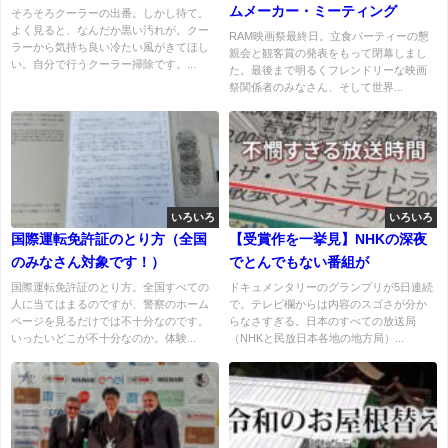
ムメーカー・ミーティング
そろそろクーラーの出番。しかし待て。
よく見ると、なんだか黒い汚れが。クー
RAM映画祭最終日。立食パーティーの懇
ラーから気持ち良い冷たい風がきてほし
親会と観客賞の発表をもって閉幕しまし
い。自分で行うクーラー掃除です。...
た。最後まで明るくフレンドリーな映画
祭関係者のみなさん、そして世界...
いろいろ
いろいろ
国際運転免許証のとり方（全国
【受賞作を一挙見】NHKの深夜
のみなさん対象です！）
でとんでもない番組が
国際運転免許証のとり方。全国すべての
ドキュメンタリーのグランプリが5日連続
人に当てはまるのですが、警察のホーム
で。テレビ欄からは内容のスゴさが分か
ページを見るだけでは不十分なのです。
らなさすぎる。日本のすべての放送局
いったいどこが不十分なのか。体験...
（NHKと民放日本各地の地方局）...