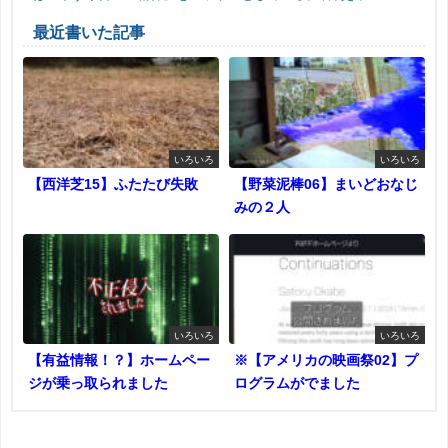
最近書いた記事
いろいろ
いろいろ
【西洋芝15】ふたたび失敗
【野菜泥棒06】まいどおなじ
みの２人
いろいろ
いろいろ
【有益情報！？】ホームペー
※【アメリカの映画祭02】プ
ジが乗っ取られました
ログラムがでました