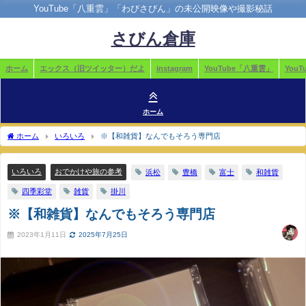
YouTube「八重雲」「わびさびん」の未公開映像や撮影秘話
さびん倉庫
ホーム
エックス（旧ツイッター）だよ
instagram
YouTube「八重雲」
You
ホーム
ホーム
いろいろ
※【和雑貨】なんでもそろう専門店
いろいろ
おでかけや旅の参考
浜松
豊橋
富士
和雑貨
四季彩堂
雑貨
掛川
※【和雑貨】なんでもそろう専門店
2023年1月11日
2025年7月25日