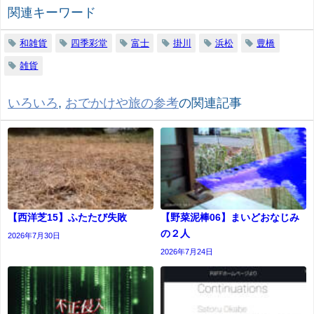
関連キーワード
和雑貨
四季彩堂
富士
掛川
浜松
豊橋
雑貨
いろいろ
,
おでかけや旅の参考
の関連記事
【西洋芝15】ふたたび失敗
【野菜泥棒06】まいどおなじみ
の２人
2026年7月30日
2026年7月24日