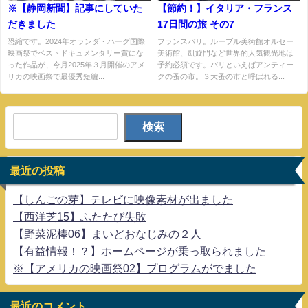
※【静岡新聞】記事にしていた
【節約！】イタリア・フランス
だきました
17日間の旅 その7
恐縮です。2024年オランダ・ハーグ国際
フランスパリ。ルーブル美術館オルセー
映画祭でベストドキュメンタリー賞にな
美術館、凱旋門など世界的人気観光地は
った作品が、今月2025年３月開催のアメ
予約必須です。パリといえばアンティー
リカの映画祭で最優秀短編...
クの蚤の市。３大蚤の市と呼ばれる...
検索
最近の投稿
【しんごの芽】テレビに映像素材が出ました
【西洋芝15】ふたたび失敗
【野菜泥棒06】まいどおなじみの２人
【有益情報！？】ホームページが乗っ取られました
※【アメリカの映画祭02】プログラムがでました
最近のコメント