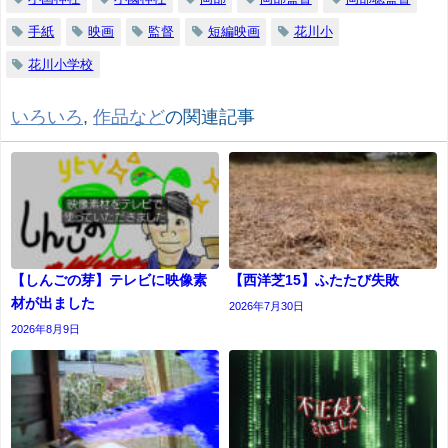
手紙
映画
監督
短編映画
花川小
花川小学校
いろいろ
,
作品など
の関連記事
【しんごの芽】テレビに映像素
【西洋芝15】ふたたび失敗
材が出ました
2026年7月30日
2026年8月9日