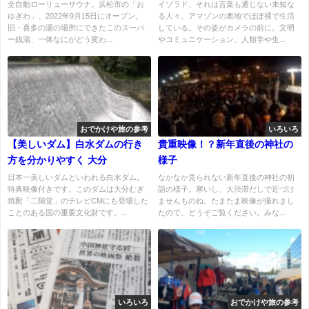
全自動ローリューサウナ。浜松市の「お
イゾラド、それは言葉も通じない未知な
ゆぎわ」。2022年9月15日にオープン。
る人々。アマゾンの奥地でほぼ裸で生活
旧・喜多の湯の場所にできたこのスーパ
している。その姿がカメラの前に。文明
ー銭湯、一体なにがどう変わ...
やコミュニケーション、人類学や生...
おでかけや旅の参考
いろいろ
【美しいダム】白水ダムの行き
貴重映像！？新年直後の神社の
方を分かりやすく 大分
様子
日本一美しいダムといわれる白水ダム。
なかなか見られない新年直後の神社の初
特典映像付きです。このダムは大分むぎ
詣の様子。寒いし、大渋滞だしで近づけ
焼酎「二階堂」のテレビCMにも登場した
ませんものね。たまたま映像が撮れまし
ことのある国の重要文化財です。...
たので、どうぞご覧ください。みな...
いろいろ
おでかけや旅の参考