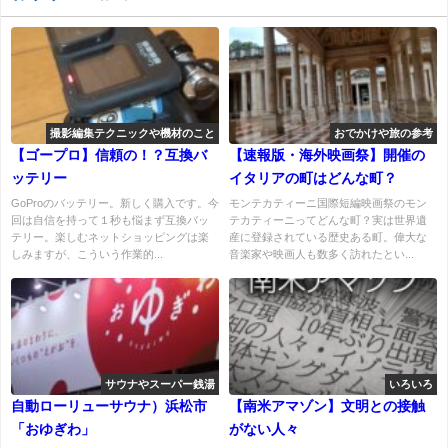
撮影編集テクニックや機材のこと
おでかけや旅の参考
【ゴープロ】信頼の！？互換バ
【速報版・海外映画祭】開催の
ッテリー
イタリアの町はどんな町？
GoProのバッテリー。新しく購入です。今
モンテカティーニ国際短編映画祭のモン
回は自信を持って１秒も悩まず互換バッ
テカティーニってどんな町？実は世界遺
テリー。楽しむネットショッピングは楽
産に登録されている歴史ある町。偉大な
しみますが、こういう作業的...
音楽家や映画人も数多く訪れたとい...
サウナやスーパー銭湯
いろいろ
自動ローリューサウナ）浜松市
【南米アマゾン】文明との接触
「おゆぎわ」
がない人々