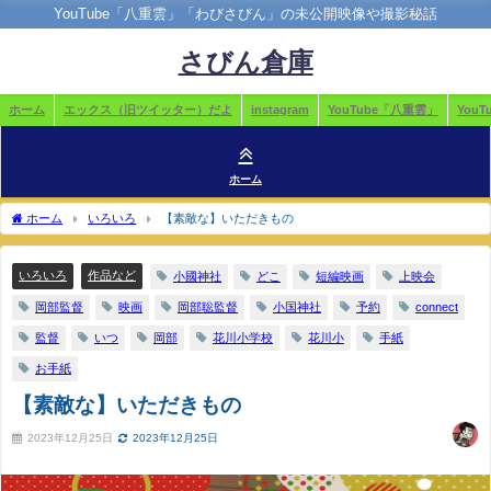
YouTube「八重雲」「わびさびん」の未公開映像や撮影秘話
さびん倉庫
ホーム
エックス（旧ツイッター）だよ
instagram
YouTube「八重雲」
You
ホーム
ホーム
いろいろ
【素敵な】いただきもの
いろいろ
作品など
小國神社
どこ
短編映画
上映会
岡部監督
映画
岡部聡監督
小国神社
予約
connect
監督
いつ
岡部
花川小学校
花川小
手紙
お手紙
【素敵な】いただきもの
2023年12月25日
2023年12月25日