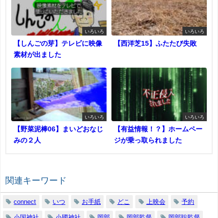
いろいろ
いろいろ
【しんごの芽】テレビに映像
【西洋芝15】ふたたび失敗
素材が出ました
いろいろ
いろいろ
【野菜泥棒06】まいどおなじ
【有益情報！？】ホームペー
みの２人
ジが乗っ取られました
関連キーワード
connect
いつ
お手紙
どこ
上映会
予約
小国神社
小國神社
岡部
岡部監督
岡部聡監督