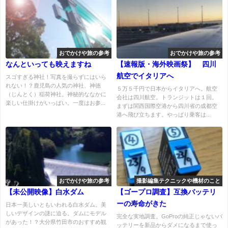
おでかけや旅の参考
おでかけや旅の参考
なんといっても映えますね
【速報版・海外映画祭】 四川
航空でイタリアへ
スゴすぎる神社！写真を撮らずにはいら
れない！？鹿児島の人気の神社、神徳
５万５千円で日本からイタリアへ。航空
（じんとく）稲荷神社。神秘的ななかに
会社は四川航空。トランジットは１回。
楽しい仕掛けがいっぱい。一度はお参...
まずは関西国際空港から四川省の成都空
港へ飛び立ちます。やっぱり乗客は...
おでかけや旅の参考
撮影編集テクニックや機材のこと
【未公開映像】白水ダム
【ゴープロ調査】互換バッテリ
ーの寿命がきた
日本一美しいともいわれる白水ダム。美
しいデザインの謎に迫る。ダムにモデル
完全な実地調査。GoProの純正じゃないバ
があった！？大分県竹田市のおすすめ観
ッテリーを新品からダメになるまで使っ