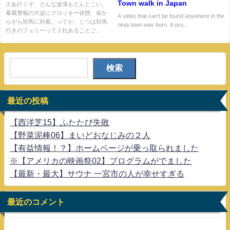
Town walk in Japan
さあ行くぞ、どんな波濤もどんとこい。
暴風警報の大波にグロッキー状態、命か
A video that can't be found anywhere in the
らがら対馬に到着。ってか、じつは対馬
ninja town was born. A pro...
行きのフェリーって２社あることご...
検索
最近の投稿
【西洋芝15】ふたたび失敗
【野菜泥棒06】まいどおなじみの２人
【有益情報！？】ホームページが乗っ取られました
※【アメリカの映画祭02】プログラムがでました
【最新・最大】サウナ 一宮市の人が幸せすぎる
最近のコメント