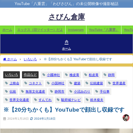
YouTube「八重雲」「わびさびん」の未公開映像や撮影秘話
さびん倉庫
ホーム
エックス（旧ツイッター）だよ
instagram
YouTube「八重雲」
You
ホーム
ホーム
いろいろ
※【20分ちかくも】YouTubeで顔出し収録です
いろいろ
作品など
小國神社
檜皮葺
桧皮葺
静岡
上映会
コネクト
小国神社
建築
伝統建築
世界遺産
伝統
無形文化遺産
静岡市
小沼みのり
手仕事
世界文化遺産
すんてれ
駿府城テレビ
鈴木俊夫
※【20分ちかくも】YouTubeで顔出し収録です
2024年1月18日
2024年1月18日