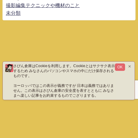
撮影編集テクニックや機材のこと
未分類
×
さびん倉庫はCookieを利用します。Cookieとはサクサク表示
OK
するため みなさんのパソコンやスマホの中にだけ保存される
ものです。
ヨーロッパではこの表示が義務ですが 日本は義務ではありま
せん。この表示はさびん倉庫の安全度を表すとともに みなさ
まへ楽しい記事をお約束するものでござりまする。
ホーム
エックス（旧ツイッター）だよ
instagram
YouTube「八重雲」