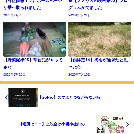
【有益情報！？】ホームページ
※【アメリカの映画祭02】プロ
が乗っ取られました
グラムがでました
2026年7月23日
2026年7月21日
【野菜泥棒05】常習犯がやって
【西洋芝14】梅雨が過ぎたと思
きた
ったら
2026年7月18日
2026年7月18日
【GoPro】スマホとつながらない時
【場所はココ】上映会は小國神社内の・・・