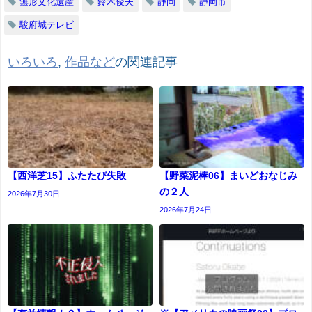
無形文化遺産
鈴木俊夫
静岡
静岡市
駿府城テレビ
いろいろ
,
作品など
の関連記事
【西洋芝15】ふたたび失敗
【野菜泥棒06】まいどおなじみ
の２人
2026年7月30日
2026年7月24日