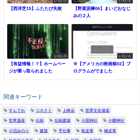
いろいろ
いろいろ
【西洋芝15】ふたたび失敗
【野菜泥棒06】まいどおなじ
みの２人
いろいろ
いろいろ
【有益情報！？】ホームペー
※【アメリカの映画祭02】プ
ジが乗っ取られました
ログラムがでました
関連キーワード
すんてれ
コネクト
上映会
世界文化遺産
世界遺産
伝統
伝統建築
小国神社
小國神社
小沼みのり
建築
手仕事
桧皮葺
檜皮葺