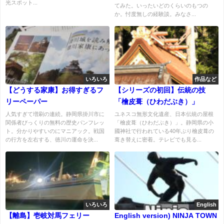
光スポット...
てみた。いったいどのくらいのもつの
か。忖度無しの経験談。みなさ...
いろいろ
作品など
【どうする家康】お得すぎるフ
【シリーズの初回】伝統の技
リーペーパー
「檜皮葺（ひわだぶき）」
人気すぎて増刷の連続。静岡県掛川市に
ユネスコ無形文化遺産、日本伝統の屋根
関係者びっくりの無料の歴史パンフレッ
「檜皮葺（ひわだぶき）」。静岡県の小
ト。分かりやすいのにマニアック。戦国
國神社で行われている40年ぶり檜皮葺の
の行方を左右する、徳川の運命を決...
葺き替えに密着。テレビでも見る...
いろいろ
English
【離島】壱岐対馬フェリー
English version) NINJA TOWN