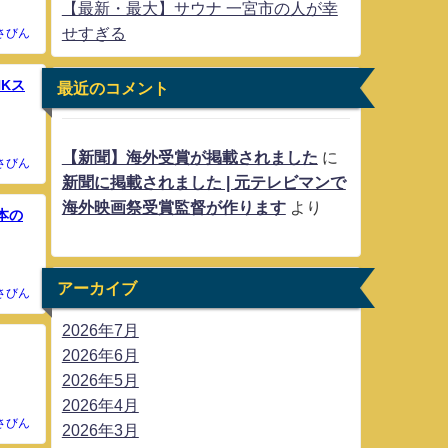
【最新・最大】サウナ 一宮市の人が幸
せすぎる
さびん
Kス
最近のコメント
【新聞】海外受賞が掲載されました
に
さびん
新聞に掲載されました | 元テレビマンで
海外映画祭受賞監督が作ります
より
本の
アーカイブ
さびん
2026年7月
2026年6月
2026年5月
2026年4月
さびん
2026年3月