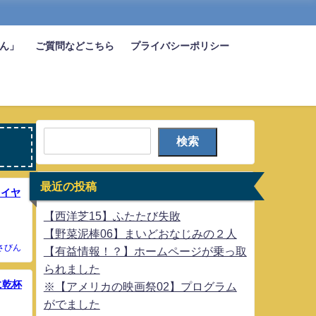
びん」
ご質問などこちら
プライバシーポリシー
検索
最近の投稿
レイヤ
【西洋芝15】ふたたび失敗
【野菜泥棒06】まいどおなじみの２人
さびん
【有益情報！？】ホームページが乗っ取
られました
に乾杯
※【アメリカの映画祭02】プログラム
がでました