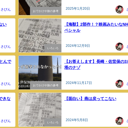
2025年1月20日
さびん
おでかけや旅の参考
ない
【海獣】2部作！？映画みたいなNH
ペシャル
2024年12月9日
さびん
いろいろ
とんで
【お答えします】長崎・佐世保の3
塔のナゾ
2024年11月17日
さびん
おでかけや旅の参考
できな
【面白い】燕は戻ってこない
2024年5月8日
さびん
いろいろ