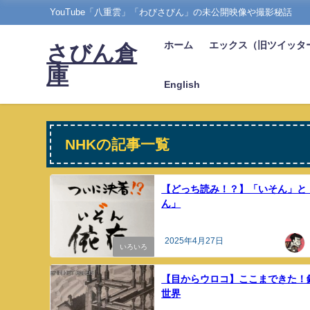
YouTube「八重雲」「わびさびん」の未公開映像や撮影秘話
ホーム
エックス（旧ツイッタ
さびん倉
庫
English
NHKの記事一覧
【どっち読み！？】「いそん」と
ん」
2025年4月27日
いろいろ
【目からウロコ】ここまできた！
世界