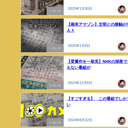
2025年1月30日
いろいろ
【南米アマゾン】文明との接触が
人々
2025年1月8日
いろいろ
【受賞作を一挙見】NHKの深夜で
もない番組が
2024年12月6日
いろいろ
【すごすぎる】 この番組でしか
い
2024年8月22日
いろいろ