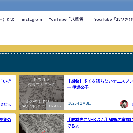
ー）だよ
instagram
YouTube「八重雲」
YouTube「わびさ
「いぞ
【感銘】多くを語らないテニスプ
ー 伊達公子
2025年2月8日
さびん
いろいろ
錯覚の
【取材先にNHKさん】鶴瓶の家族
でるよ