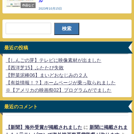
ル
作品など
2023年10月15日
検索
最近の投稿
【しんごの芽】テレビに映像素材が出ました
【西洋芝15】ふたたび失敗
【野菜泥棒06】まいどおなじみの２人
【有益情報！？】ホームページが乗っ取られました
※【アメリカの映画祭02】プログラムがでました
最近のコメント
【新聞】海外受賞が掲載されました
に
新聞に掲載されま