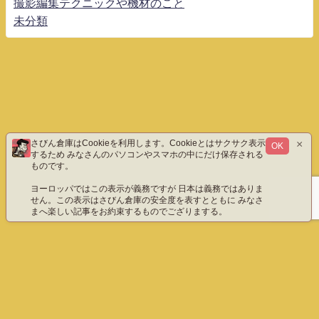
撮影編集テクニックや機材のこと
未分類
×
さびん倉庫はCookieを利用します。Cookieとはサクサク表示
OK
するため みなさんのパソコンやスマホの中にだけ保存される
ものです。
ヨーロッパではこの表示が義務ですが 日本は義務ではありま
せん。この表示はさびん倉庫の安全度を表すとともに みなさ
まへ楽しい記事をお約束するものでござりまする。
ホーム
エックス（旧ツイッター）だよ
instagram
YouTube「八重雲」
YouTube「わびさびん」
ご質問などこちら
プライバシーポリシー