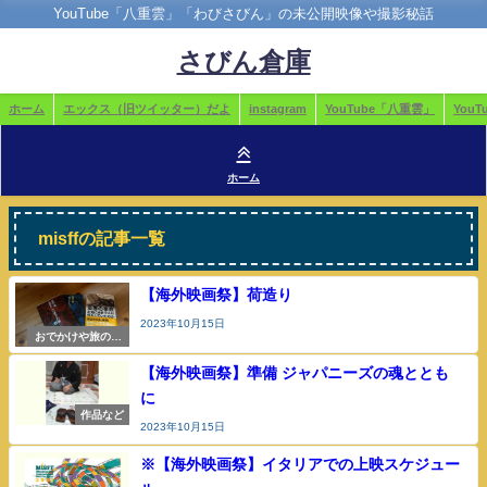
YouTube「八重雲」「わびさびん」の未公開映像や撮影秘話
さびん倉庫
ホーム
エックス（旧ツイッター）だよ
instagram
YouTube「八重雲」
You
ホーム
misffの記事一覧
【海外映画祭】荷造り
2023年10月15日
おでかけや旅の参
考
【海外映画祭】準備 ジャパニーズの魂ととも
に
作品など
2023年10月15日
※【海外映画祭】イタリアでの上映スケジュー