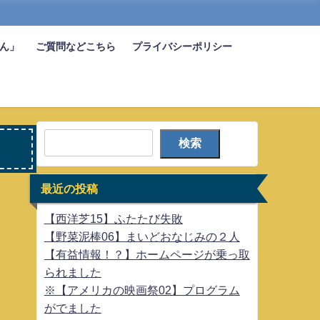
びん」
ご質問などこちら
プライバシーポリシー
検索
最近の投稿
【西洋芝15】ふたたび失敗
【野菜泥棒06】まいどおなじみの２人
【有益情報！？】ホームページが乗っ取
られました
※【アメリカの映画祭02】プログラム
がでました