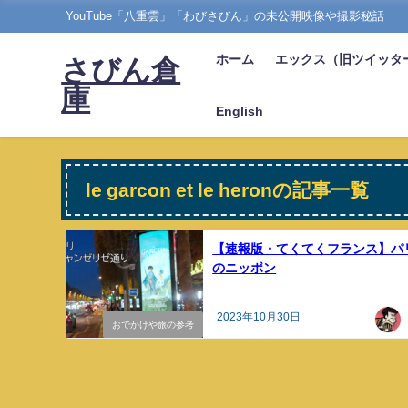
YouTube「八重雲」「わびさびん」の未公開映像や撮影秘話
ホーム
エックス（旧ツイッタ
さびん倉
庫
English
le garcon et le heronの記事一覧
【速報版・てくてくフランス】パ
のニッポン
2023年10月30日
おでかけや旅の参考