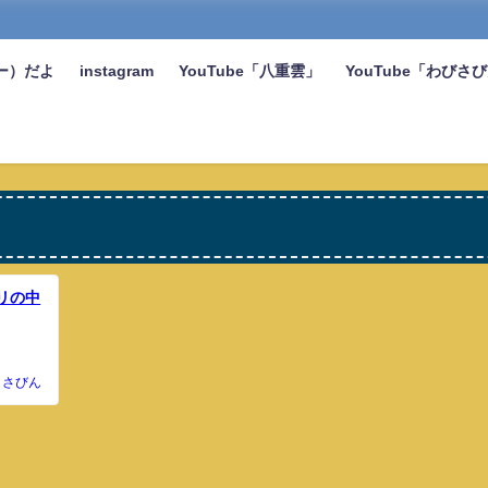
ー）だよ
instagram
YouTube「八重雲」
YouTube「わびさ
リの中
さびん