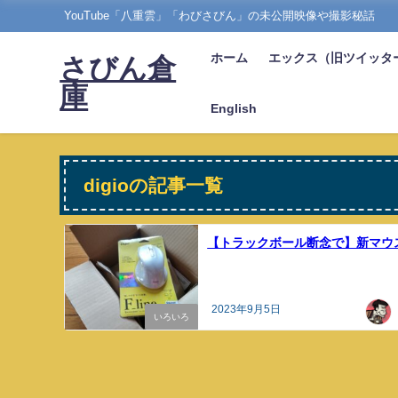
YouTube「八重雲」「わびさびん」の未公開映像や撮影秘話
ホーム
エックス（旧ツイッタ
さびん倉
庫
English
digioの記事一覧
【トラックボール断念で】新マウ
2023年9月5日
いろいろ