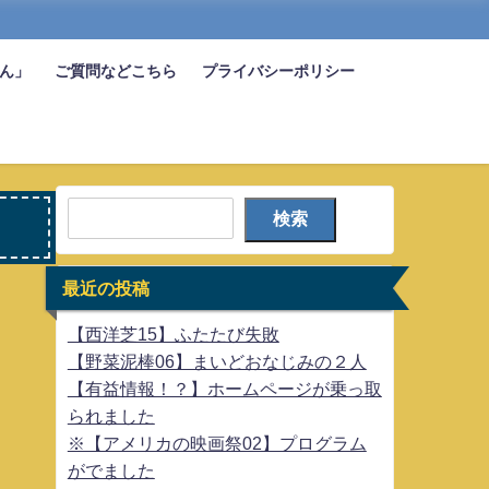
びん」
ご質問などこちら
プライバシーポリシー
検索
最近の投稿
【西洋芝15】ふたたび失敗
【野菜泥棒06】まいどおなじみの２人
【有益情報！？】ホームページが乗っ取
られました
※【アメリカの映画祭02】プログラム
がでました