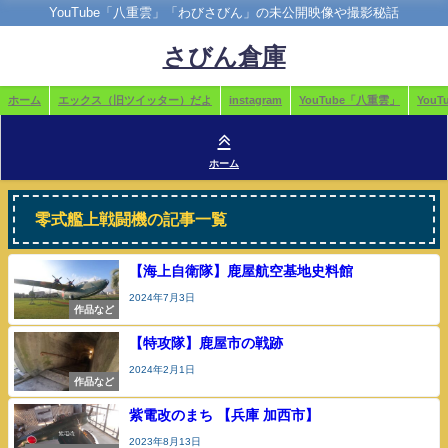
YouTube「八重雲」「わびさびん」の未公開映像や撮影秘話
さびん倉庫
ホーム
エックス（旧ツイッター）だよ
instagram
YouTube「八重雲」
You
ホーム
零式艦上戦闘機の記事一覧
【海上自衛隊】鹿屋航空基地史料館
2024年7月3日
作品など
【特攻隊】鹿屋市の戦跡
2024年2月1日
作品など
紫電改のまち 【兵庫 加西市】
2023年8月13日