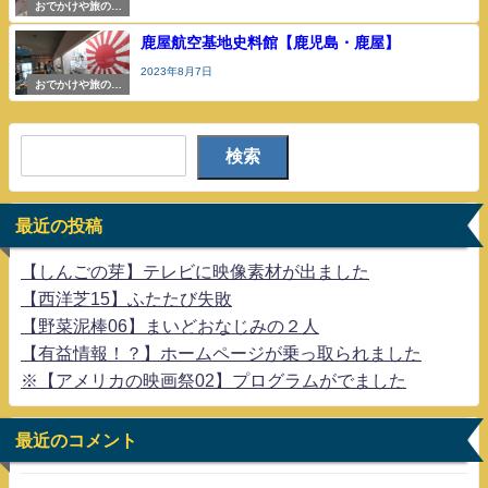
おでかけや旅の参
考
鹿屋航空基地史料館【鹿児島・鹿屋】
2023年8月7日
おでかけや旅の参
考
検索
最近の投稿
【しんごの芽】テレビに映像素材が出ました
【西洋芝15】ふたたび失敗
【野菜泥棒06】まいどおなじみの２人
【有益情報！？】ホームページが乗っ取られました
※【アメリカの映画祭02】プログラムがでました
最近のコメント