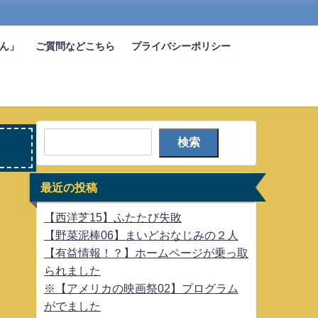
びん」
ご質問などこちら
プライバシーポリシー
検索
最近の投稿
【西洋芝15】ふたたび失敗
【野菜泥棒06】まいどおなじみの２人
【有益情報！？】ホームページが乗っ取
られました
※【アメリカの映画祭02】プログラム
がでました