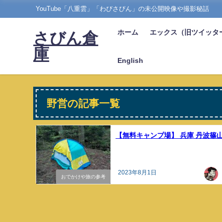
YouTube「八重雲」「わびさびん」の未公開映像や撮影秘話
ホーム
エックス（旧ツイッタ
さびん倉
庫
English
野営の記事一覧
【無料キャンプ場】 兵庫 丹波篠
2023年8月1日
おでかけや旅の参考