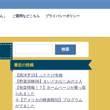
びん」
ご質問などこちら
プライバシーポリシー
検索
最近の投稿
【西洋芝15】ふたたび失敗
【野菜泥棒06】まいどおなじみの２人
【有益情報！？】ホームページが乗っ取
られました
※【アメリカの映画祭02】プログラム
がでました