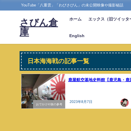
YouTube「八重雲」「わびさびん」の未公開映像や撮影秘話
ホーム
エックス（旧ツイッタ
さびん倉
庫
English
日本海海戦の記事一覧
鹿屋航空基地史料館【鹿児島・鹿
2023年8月7日
おでかけや旅の参考