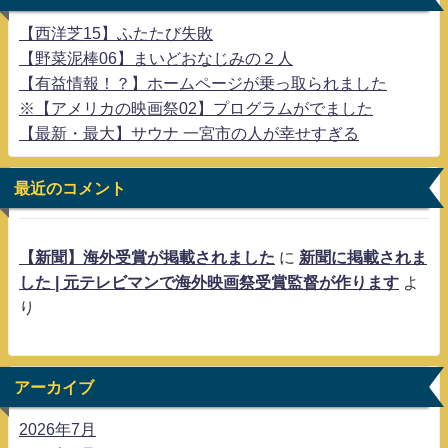
【西洋芝15】ふたたび失敗
【野菜泥棒06】まいどおなじみの２人
【有益情報！？】ホームページが乗っ取られました
※【アメリカの映画祭02】プログラムがでました
【最新・最大】サウナ 一宮市の人が幸せすぎる
最近のコメント
【新聞】海外受賞が掲載されました
に
新聞に掲載されま
した | 元テレビマンで海外映画祭受賞監督が作ります
よ
り
アーカイブ
2026年7月