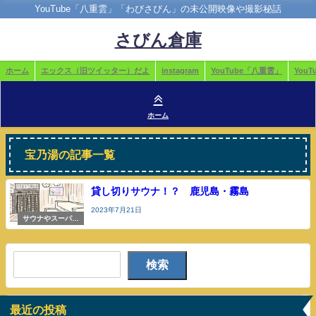
YouTube「八重雲」「わびさびん」の未公開映像や撮影秘話
さびん倉庫
ホーム
エックス（旧ツイッター）だよ
instagram
YouTube「八重雲」
You
ホーム
宝乃湯の記事一覧
貸し切りサウナ！？ 鹿児島・霧島
2023年7月21日
サウナやスーパー
銭湯
検索
最近の投稿