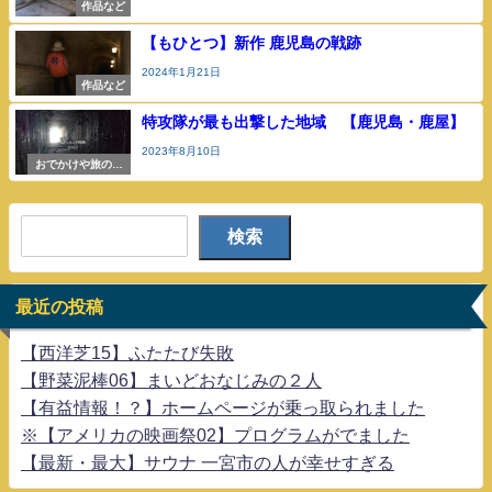
作品など
【もひとつ】新作 鹿児島の戦跡
2024年1月21日
作品など
特攻隊が最も出撃した地域 【鹿児島・鹿屋】
2023年8月10日
おでかけや旅の参
考
検索
最近の投稿
【西洋芝15】ふたたび失敗
【野菜泥棒06】まいどおなじみの２人
【有益情報！？】ホームページが乗っ取られました
※【アメリカの映画祭02】プログラムがでました
【最新・最大】サウナ 一宮市の人が幸せすぎる