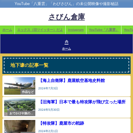
YouTube「八重雲」「わびさびん」の未公開映像や撮影秘話
さびん倉庫
ホーム
エックス（旧ツイッター）だよ
instagram
YouTube「八重雲」
You
ホーム
地下壕の記事一覧
【海上自衛隊】鹿屋航空基地史料館
2024年7月3日
作品など
【旧海軍】日本で最も特攻隊が飛び立った場所
2024年5月30日
おでかけや旅の参
考
【特攻隊】鹿屋市の戦跡
2024年2月1日