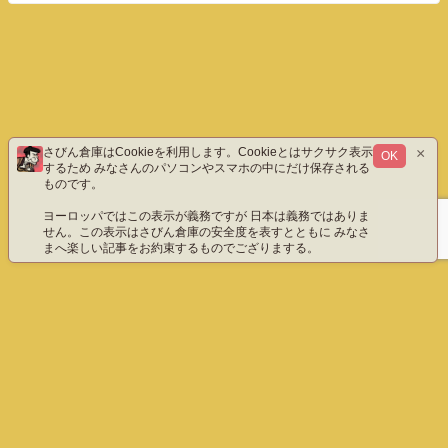
×
さびん倉庫はCookieを利用します。Cookieとはサクサク表示
OK
するため みなさんのパソコンやスマホの中にだけ保存される
ものです。
ヨーロッパではこの表示が義務ですが 日本は義務ではありま
せん。この表示はさびん倉庫の安全度を表すとともに みなさ
まへ楽しい記事をお約束するものでござりまする。
ホーム
エックス（旧ツイッター）だよ
instagram
YouTube「八重雲」
YouTube「わびさびん」
ご質問などこちら
プライバシーポリシー
English
さびん倉庫 All Rights Reserved.