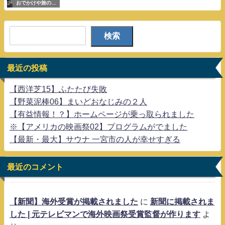
おでかけや旅の参
考
検索
最近の投稿
【西洋芝15】ふたたび失敗
【野菜泥棒06】まいどおなじみの２人
【有益情報！？】ホームページが乗っ取られました
※【アメリカの映画祭02】プログラムがでました
【最新・最大】サウナ 一宮市の人が幸せすぎる
最近のコメント
【新聞】海外受賞が掲載されました
に
新聞に掲載されま
した | 元テレビマンで海外映画祭受賞監督が作ります
よ