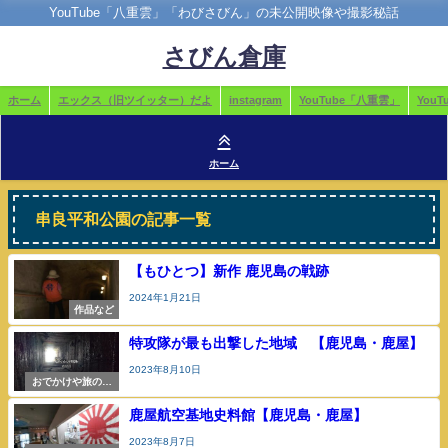
YouTube「八重雲」「わびさびん」の未公開映像や撮影秘話
さびん倉庫
ホーム
エックス（旧ツイッター）だよ
instagram
YouTube「八重雲」
You
ホーム
串良平和公園の記事一覧
【もひとつ】新作 鹿児島の戦跡
2024年1月21日
作品など
特攻隊が最も出撃した地域 【鹿児島・鹿屋】
2023年8月10日
おでかけや旅の参
考
鹿屋航空基地史料館【鹿児島・鹿屋】
2023年8月7日