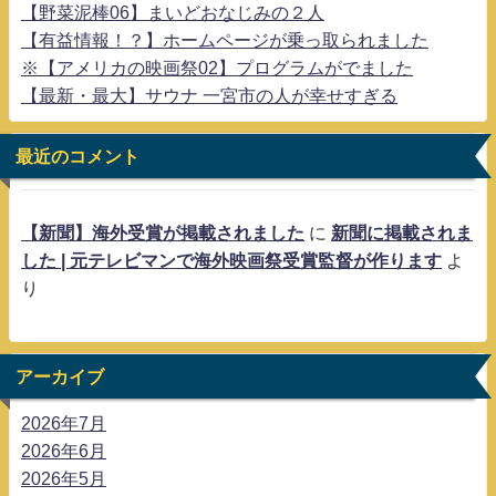
【野菜泥棒06】まいどおなじみの２人
【有益情報！？】ホームページが乗っ取られました
※【アメリカの映画祭02】プログラムがでました
【最新・最大】サウナ 一宮市の人が幸せすぎる
最近のコメント
【新聞】海外受賞が掲載されました
に
新聞に掲載されま
した | 元テレビマンで海外映画祭受賞監督が作ります
よ
り
アーカイブ
2026年7月
2026年6月
2026年5月