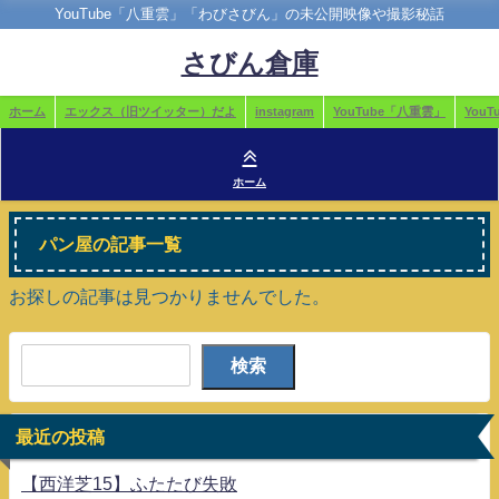
YouTube「八重雲」「わびさびん」の未公開映像や撮影秘話
さびん倉庫
ホーム
エックス（旧ツイッター）だよ
instagram
YouTube「八重雲」
You
ホーム
パン屋の記事一覧
お探しの記事は見つかりませんでした。
検索
最近の投稿
【西洋芝15】ふたたび失敗