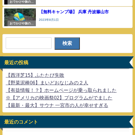
おでかけや旅の参
考
【無料キャンプ場】 兵庫 丹波篠山市
2023年8月1日
おでかけや旅の参
考
検索
最近の投稿
【西洋芝15】ふたたび失敗
【野菜泥棒06】まいどおなじみの２人
【有益情報！？】ホームページが乗っ取られました
※【アメリカの映画祭02】プログラムがでました
【最新・最大】サウナ 一宮市の人が幸せすぎる
最近のコメント