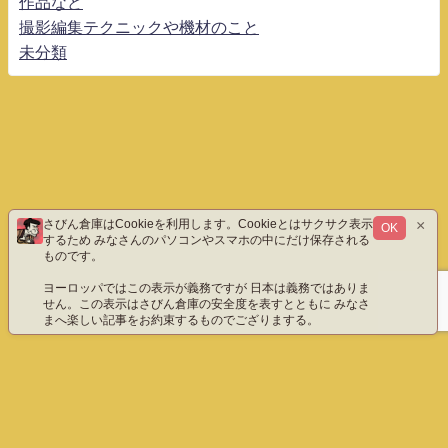
作品など
撮影編集テクニックや機材のこと
未分類
×
さびん倉庫はCookieを利用します。Cookieとはサクサク表示
OK
するため みなさんのパソコンやスマホの中にだけ保存される
ものです。
ヨーロッパではこの表示が義務ですが 日本は義務ではありま
せん。この表示はさびん倉庫の安全度を表すとともに みなさ
まへ楽しい記事をお約束するものでござりまする。
ホーム
エックス（旧ツイッター）だよ
instagram
YouTube「八重雲」