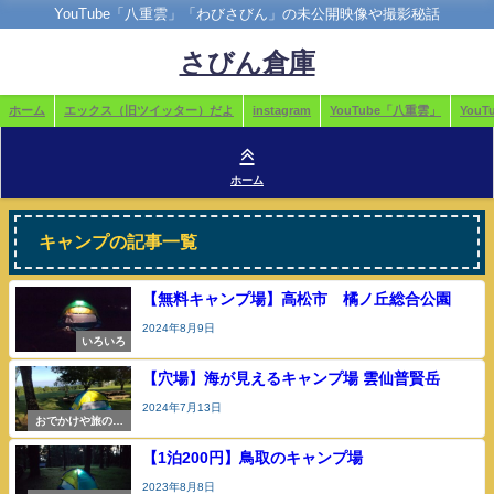
YouTube「八重雲」「わびさびん」の未公開映像や撮影秘話
さびん倉庫
ホーム
エックス（旧ツイッター）だよ
instagram
YouTube「八重雲」
You
ホーム
キャンプの記事一覧
【無料キャンプ場】高松市 橘ノ丘総合公園
2024年8月9日
いろいろ
【穴場】海が見えるキャンプ場 雲仙普賢岳
2024年7月13日
おでかけや旅の参
考
【1泊200円】鳥取のキャンプ場
2023年8月8日