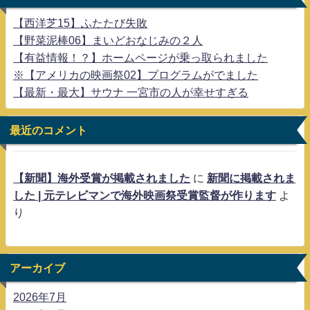
【西洋芝15】ふたたび失敗
【野菜泥棒06】まいどおなじみの２人
【有益情報！？】ホームページが乗っ取られました
※【アメリカの映画祭02】プログラムがでました
【最新・最大】サウナ 一宮市の人が幸せすぎる
最近のコメント
【新聞】海外受賞が掲載されました
に
新聞に掲載されま
した | 元テレビマンで海外映画祭受賞監督が作ります
よ
り
アーカイブ
2026年7月