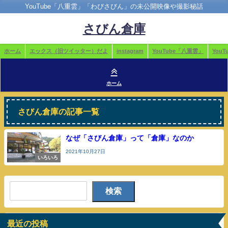
YouTube「八重雲」「わびさびん」の未公開映像や撮影秘話
さびん倉庫
ホーム
エックス（旧ツイッター）だよ
instagram
YouTube「八重雲」
You
ホーム
さびん倉庫の記事一覧
なぜ「さびん倉庫」って「倉庫」なのか
2021年10月27日
いろいろ
検索
最近の投稿