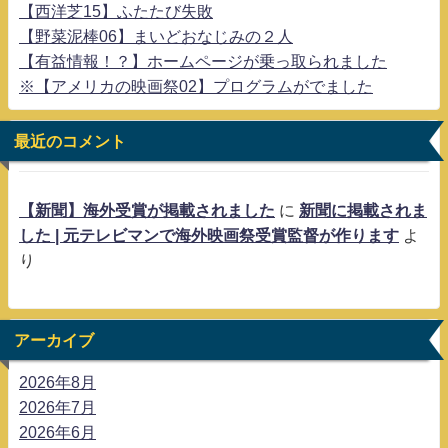
【西洋芝15】ふたたび失敗
【野菜泥棒06】まいどおなじみの２人
【有益情報！？】ホームページが乗っ取られました
※【アメリカの映画祭02】プログラムがでました
最近のコメント
【新聞】海外受賞が掲載されました
に
新聞に掲載されま
した | 元テレビマンで海外映画祭受賞監督が作ります
よ
り
アーカイブ
2026年8月
2026年7月
2026年6月