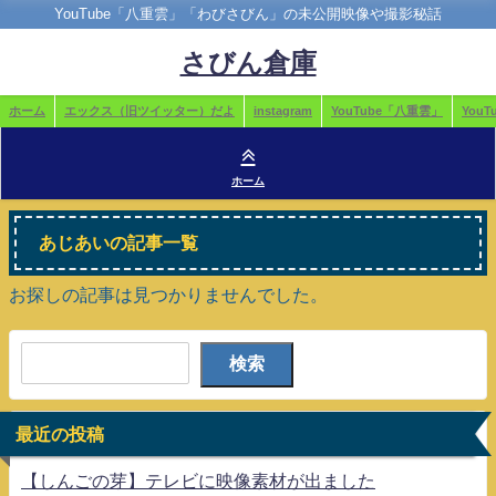
YouTube「八重雲」「わびさびん」の未公開映像や撮影秘話
さびん倉庫
ホーム
エックス（旧ツイッター）だよ
instagram
YouTube「八重雲」
You
ホーム
あじあいの記事一覧
お探しの記事は見つかりませんでした。
検索
最近の投稿
【しんごの芽】テレビに映像素材が出ました