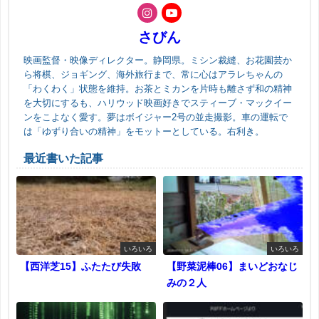
さびん
映画監督・映像ディレクター。静岡県。ミシン裁縫、お花園芸か
ら将棋、ジョギング、海外旅行まで、常に心はアラレちゃんの
「わくわく」状態を維持。お茶とミカンを片時も離さず和の精神
を大切にするも、ハリウッド映画好きでスティーブ・マックイー
ンをこよなく愛す。夢はボイジャー2号の並走撮影。車の運転で
は「ゆずり合いの精神」をモットーとしている。右利き。
最近書いた記事
いろいろ
いろいろ
【西洋芝15】ふたたび失敗
【野菜泥棒06】まいどおなじ
みの２人