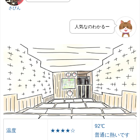
さびん
人気なのわかるー
92℃
温度
★★★★☆
普通に熱いです