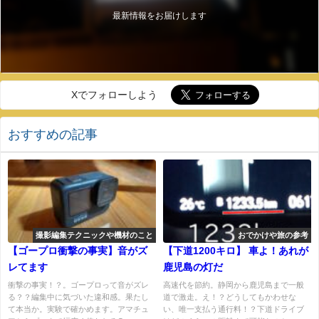
最新情報をお届けします
Xでフォローしよう
おすすめの記事
撮影編集テクニックや機材のこと
おでかけや旅の参考
【ゴープロ衝撃の事実】音がズ
【下道1200キロ】 車よ！あれが
レてます
鹿児島の灯だ
衝撃の事実！？。ゴープロって音がズレ
高速代を節約。静岡から鹿児島まで一般
る？？編集中に気づいた違和感。果たし
道で激走。え！？どうしてもかわせな
て本当か。実験で確かめます。アマチュ
い、唯一支払う通行料！？下道ドライブ