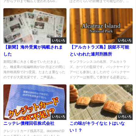
アからプロまで幅広く使われるGo...
はどのくらいの距離まで可能なのか。...
いろいろ
いろいろ
【新聞】海外受賞が掲載されま
【アルカトラズ島】脱獄不可能
した
といわれた連邦刑務所
新聞記事に大きく載せていただきまし
サンフランシスコの名所、アルカトラ
た。檜皮葺の短編映画が1か月ほどの間に
ズ。かつての監獄です。バックヤードツ
海外映画祭で2つ受賞。たまたま重なった
アーにも参加しましたので（バックヤー
のですが大変光栄です。ご声援あ...
ドツアーは無理して参加する必要はな...
いろいろ
いろいろ
ニッテレ債権回収株式会社
この味がキライなヒトはいな
い！？
クレジットカード残高不足。docomoのD
カード支払いをうっかりしていました。