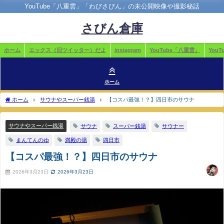
YouTube「八重雲」「わびさびん」の未公開映像や撮影秘話
さびん倉庫
ホーム
エックス（旧ツイッター）だよ
instagram
YouTube「八重雲」
You
ホーム
ホーム
サウナやスーパー銭湯
【コスパ最強！？】四日市のサウナ
サウナやスーパー銭湯
サウナ
スーパー銭湯
サウナー
まんてんのゆ
満殿の湯
四日市
【コスパ最強！？】四日市のサウナ
2026年3月23日
2026年3月23日