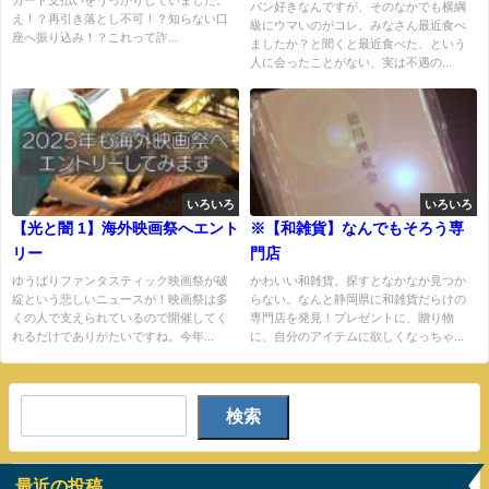
パン好きなんですが、そのなかでも横綱
え！？再引き落とし不可！？知らない口
級にウマいのがコレ。みなさん最近食べ
座へ振り込み！？これって詐...
ましたか？と聞くと最近食べた、という
人に会ったことがない、実は不遇の...
いろいろ
いろいろ
【光と闇 1】海外映画祭へエント
※【和雑貨】なんでもそろう専
リー
門店
ゆうばりファンタスティック映画祭が破
かわいい和雑貨。探すとなかなか見つか
綻という悲しいニュースが！映画祭は多
らない。なんと静岡県に和雑貨だらけの
くの人で支えられているので開催してく
専門店を発見！プレゼントに、贈り物
れるだけでありがたいですね。今年...
に、自分のアイテムに欲しくなっちゃ...
検索
最近の投稿