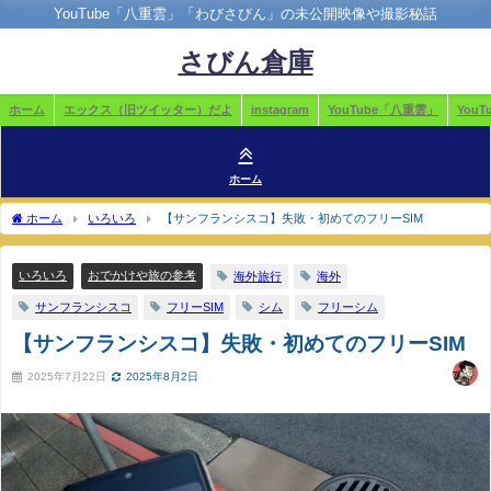
YouTube「八重雲」「わびさびん」の未公開映像や撮影秘話
さびん倉庫
ホーム
エックス（旧ツイッター）だよ
instagram
YouTube「八重雲」
You
ホーム
ホーム
いろいろ
【サンフランシスコ】失敗・初めてのフリーSIM
いろいろ
おでかけや旅の参考
海外旅行
海外
サンフランシスコ
フリーSIM
シム
フリーシム
【サンフランシスコ】失敗・初めてのフリーSIM
2025年7月22日
2025年8月2日