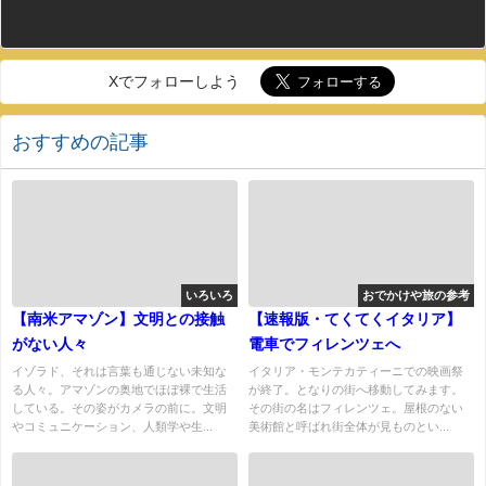
Xでフォローしよう
おすすめの記事
いろいろ
おでかけや旅の参考
【南米アマゾン】文明との接触
【速報版・てくてくイタリア】
がない人々
電車でフィレンツェへ
イゾラド、それは言葉も通じない未知な
イタリア・モンテカティーニでの映画祭
る人々。アマゾンの奥地でほぼ裸で生活
が終了。となりの街へ移動してみます。
している。その姿がカメラの前に。文明
その街の名はフィレンツェ。屋根のない
やコミュニケーション、人類学や生...
美術館と呼ばれ街全体が見ものとい...