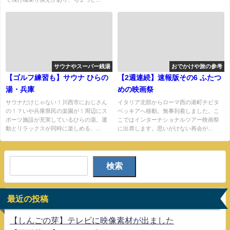
サウナやスーパー銭湯
おでかけや旅の参考
【ゴルフ練習も】サウナ ひらの
【2週連続】速報版その6 ふたつ
湯・兵庫
めの映画祭
サウナだけじゃない！川西市におじさん
イタリア北部からローマ西の港町チビタ
の！？いや兵庫県民の楽園が！周辺にス
ベッキアへ移動。無事到着しました。こ
ポーツ施設が充実しているひらの湯。運
こではインターナショナルツアー映画祭
動とリラックスが同時に楽しめる、...
に出席します。思いがけない再会が...
検索
最近の投稿
【しんごの芽】テレビに映像素材が出ました