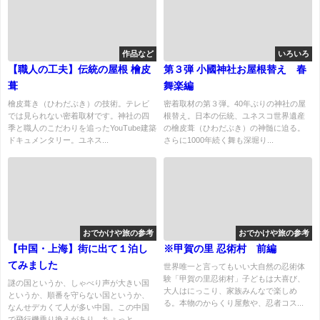
作品など
いろいろ
【職人の工夫】伝統の屋根 檜皮
第３弾 小國神社お屋根替え 春
葺
舞楽編
檜皮葺き（ひわだぶき）の技術。テレビ
密着取材の第３弾。40年ぶりの神社の屋
では見られない密着取材です。神社の四
根替え。日本の伝統、ユネスコ世界遺産
季と職人のこだわりを追ったYouTube建築
の檜皮葺（ひわだぶき）の神髄に迫る。
ドキュメンタリー。ユネス...
さらに1000年続く舞も深堀り...
おでかけや旅の参考
おでかけや旅の参考
【中国・上海】街に出て１泊し
※甲賀の里 忍術村 前編
てみました
世界唯一と言ってもいい大自然の忍術体
験「甲賀の里忍術村」子どもは大喜び、
謎の国というか、しゃべり声が大きい国
大人はにっこり、家族みんなで楽しめ
というか、順番を守らない国というか、
る。本物のからくり屋敷や、忍者コス...
なんせデカくて人が多い中国。この中国
で飛行機乗り換えがあり、ちょっと...