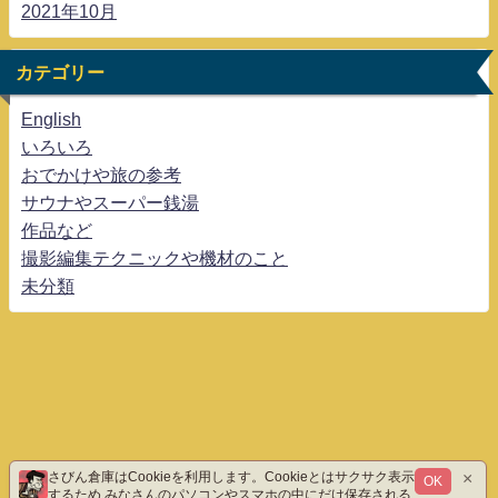
2021年10月
カテゴリー
English
いろいろ
おでかけや旅の参考
サウナやスーパー銭湯
作品など
撮影編集テクニックや機材のこと
未分類
×
さびん倉庫はCookieを利用します。Cookieとはサクサク表示
OK
するため みなさんのパソコンやスマホの中にだけ保存される