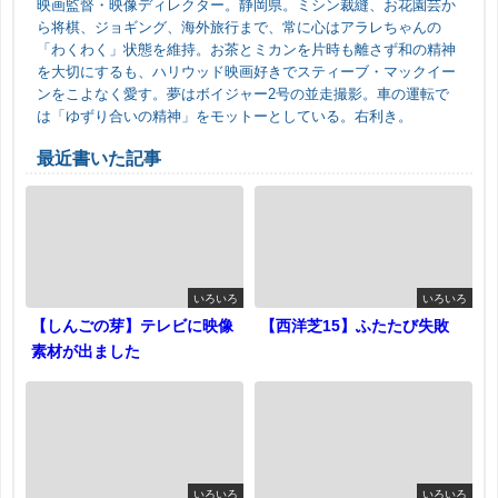
映画監督・映像ディレクター。静岡県。ミシン裁縫、お花園芸か
ら将棋、ジョギング、海外旅行まで、常に心はアラレちゃんの
「わくわく」状態を維持。お茶とミカンを片時も離さず和の精神
を大切にするも、ハリウッド映画好きでスティーブ・マックイー
ンをこよなく愛す。夢はボイジャー2号の並走撮影。車の運転で
は「ゆずり合いの精神」をモットーとしている。右利き。
最近書いた記事
いろいろ
いろいろ
【しんごの芽】テレビに映像
【西洋芝15】ふたたび失敗
素材が出ました
いろいろ
いろいろ