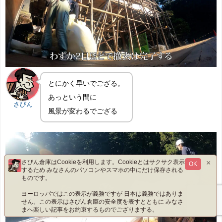
とにかく早いでござる。
あっという間に
さびん
風景が変わるでござる
×
さびん倉庫はCookieを利用します。Cookieとはサクサク表示
OK
するため みなさんのパソコンやスマホの中にだけ保存される
ものです。
ヨーロッパではこの表示が義務ですが 日本は義務ではありま
せん。この表示はさびん倉庫の安全度を表すとともに みなさ
まへ楽しい記事をお約束するものでござりまする。