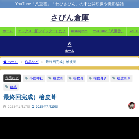
YouTube「八重雲」「わびさびん」の未公開映像や撮影秘話
さびん倉庫
ホーム
エックス（旧ツイッター）だよ
instagram
YouTube「八重雲」
You
ホーム
ホーム
作品など
最終回完成）檜皮葺
作品など
小國神社
檜皮葺
桧皮葺
檜皮葺き
桧皮葺き
建築
最終回完成）檜皮葺
2023年1月17日
2025年7月25日