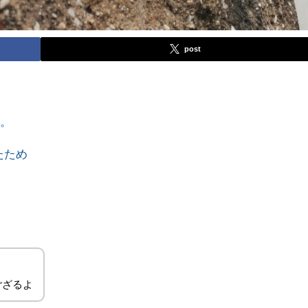
post
す。
たため
ござるよ