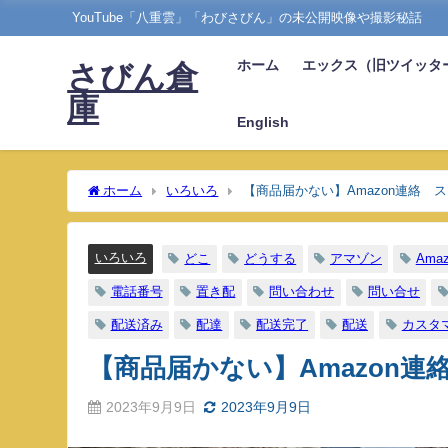
YouTube「八重雲」「わびさびん」の未公開映像や撮影秘話
ホーム
エックス（旧ツイッタ
さびん倉
庫
English
ホーム
いろいろ
【商品届かない】Amazon連絡 
いろいろ
どこ
どうする
アマゾン
Amaz
電話番号
置き配
問い合わせ
問い合せ
配送済み
配達
配送完了
配送
カスタ
【商品届かない】Amazon連
2023年9月9日
2023年9月9日