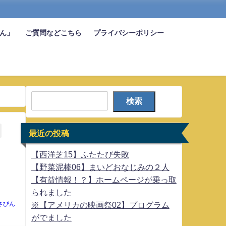
びん」
ご質問などこちら
プライバシーポリシー
検索
最近の投稿
【西洋芝15】ふたたび失敗
【野菜泥棒06】まいどおなじみの２人
【有益情報！？】ホームページが乗っ取
られました
さびん
※【アメリカの映画祭02】プログラム
がでました