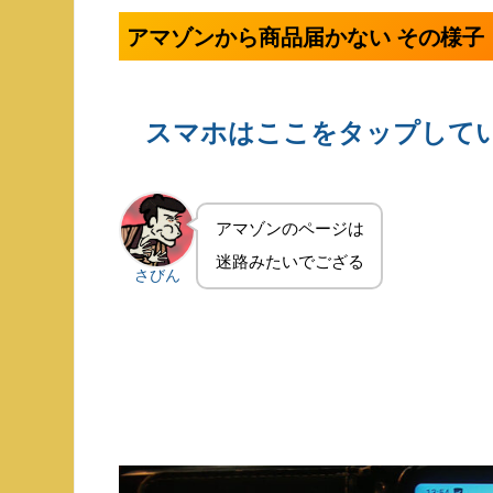
アマゾンから商品届かない その様子 2
スマホはここをタップして
アマゾンのページは
迷路みたいでござる
さびん