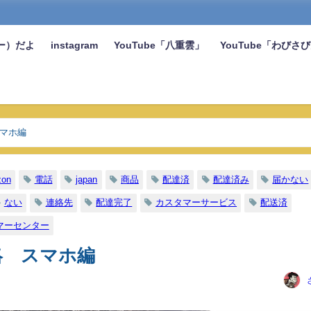
ー）だよ
instagram
YouTube「八重雲」
YouTube「わびさ
スマホ編
on
電話
japan
商品
配達済
配達済み
届かない
ない
連絡先
配達完了
カスタマーサービス
配送済
マーセンター
絡 スマホ編