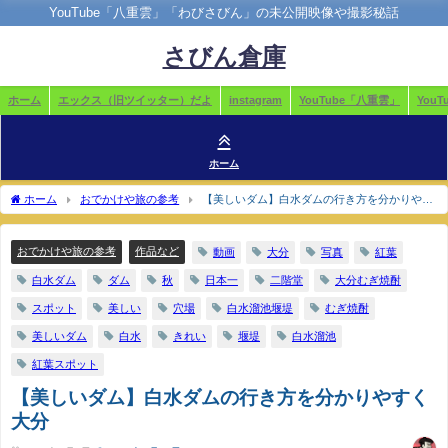
YouTube「八重雲」「わびさびん」の未公開映像や撮影秘話
さびん倉庫
ホーム
エックス（旧ツイッター）だよ
instagram
YouTube「八重雲」
You
ホーム
ホーム
おでかけや旅の参考
【美しいダム】白水ダムの行き方を分かりやす
く 大分
おでかけや旅の参考
作品など
動画
大分
写真
紅葉
白水ダム
ダム
秋
日本一
二階堂
大分むぎ焼酎
スポット
美しい
穴場
白水溜池堰堤
むぎ焼酎
美しいダム
白水
きれい
堰堤
白水溜池
紅葉スポット
【美しいダム】白水ダムの行き方を分かりやすく
大分