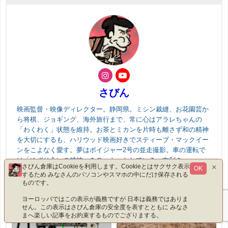
さびん
映画監督・映像ディレクター。静岡県。ミシン裁縫、お花園芸か
ら将棋、ジョギング、海外旅行まで、常に心はアラレちゃんの
「わくわく」状態を維持。お茶とミカンを片時も離さず和の精神
を大切にするも、ハリウッド映画好きでスティーブ・マックイー
ンをこよなく愛す。夢はボイジャー2号の並走撮影。車の運転で
は「ゆずり合いの精神」をモットーとしている。右利き。
×
さびん倉庫はCookieを利用します。Cookieとはサクサク表示
OK
するため みなさんのパソコンやスマホの中にだけ保存される
最近書いた記事
ものです。
ヨーロッパではこの表示が義務ですが 日本は義務ではありま
せん。この表示はさびん倉庫の安全度を表すとともに みなさ
まへ楽しい記事をお約束するものでござりまする。