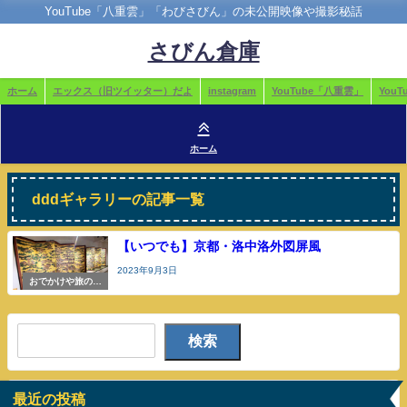
YouTube「八重雲」「わびさびん」の未公開映像や撮影秘話
さびん倉庫
ホーム
エックス（旧ツイッター）だよ
instagram
YouTube「八重雲」
You
ホーム
dddギャラリーの記事一覧
【いつでも】京都・洛中洛外図屏風
2023年9月3日
おでかけや旅の参
考
検索
最近の投稿