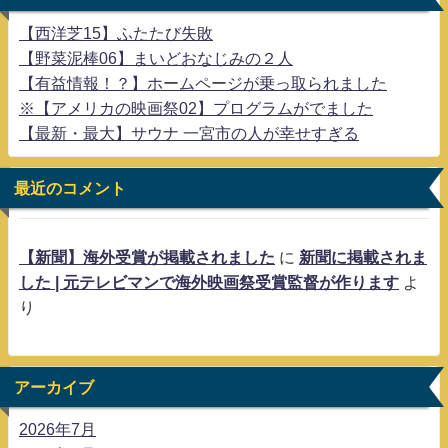
【西洋芝15】ふたたび失敗
【野菜泥棒06】まいどおなじみの２人
【有益情報！？】ホームページが乗っ取られました
※【アメリカの映画祭02】プログラムがでました
【最新・最大】サウナ 一宮市の人が幸せすぎる
最近のコメント
【新聞】海外受賞が掲載されました
に
新聞に掲載されま
した | 元テレビマンで海外映画祭受賞監督が作ります
よ
り
アーカイブ
2026年7月