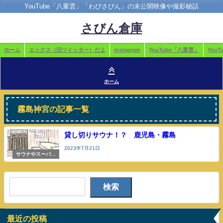
YouTube「八重雲」「わびさびん」の未公開映像や撮影秘話
さびん倉庫
ホーム
エックス（旧ツイッター）だよ
instagram
YouTube「八重雲」
You
ホーム
霧島神宮の記事一覧
貸し切りサウナ！？ 鹿児島・霧島
2023年7月21日
サウナやスーパー
銭湯
検索
最近の投稿