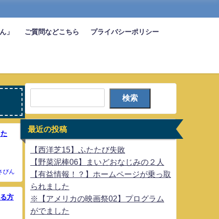
びん」
ご質問などこちら
プライバシーポリシー
検索
最近の投稿
した
【西洋芝15】ふたたび失敗
【野菜泥棒06】まいどおなじみの２人
さびん
【有益情報！？】ホームページが乗っ取
られました
する方
※【アメリカの映画祭02】プログラム
がでました