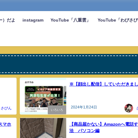
ー）だよ
instagram
YouTube「八重雲」
YouTube「わびさ
※【顔出し配信】していただきま
2024年1月24日
さびん
いろいろ
スマホ
【商品届かない】Amazonへ電話
法 パソコン編