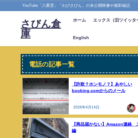
YouTube「八重雲」「わびさびん」の未公開映像や撮影秘話
ホーム
エックス（旧ツイッタ
さびん倉
庫
English
電話の記事一覧
【詐欺？ホンモノ？】あやしい
booking.comからのメール
2026年4月14日
いろいろ
【商品届かない】Amazon連絡 
編