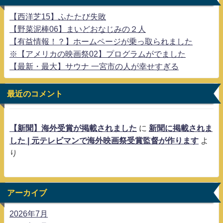
【西洋芝15】ふたたび失敗
【野菜泥棒06】まいどおなじみの２人
【有益情報！？】ホームページが乗っ取られました
※【アメリカの映画祭02】プログラムがでました
【最新・最大】サウナ 一宮市の人が幸せすぎる
最近のコメント
【新聞】海外受賞が掲載されました
に
新聞に掲載されま
した | 元テレビマンで海外映画祭受賞監督が作ります
よ
り
アーカイブ
2026年7月