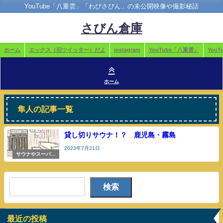
YouTube「八重雲」「わびさびん」の未公開映像や撮影秘話
さびん倉庫
ホーム
エックス（旧ツイッター）だよ
instagram
YouTube「八重雲」
You
ホーム
隼人の記事一覧
貸し切りサウナ！？ 鹿児島・霧島
2023年7月21日
サウナやスーパー
銭湯
検索
最近の投稿