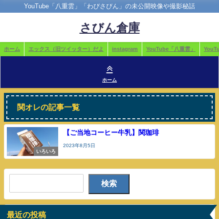
YouTube「八重雲」「わびさびん」の未公開映像や撮影秘話
さびん倉庫
ホーム
エックス（旧ツイッター）だよ
instagram
YouTube「八重雲」
You
ホーム
関オレの記事一覧
【ご当地コーヒー牛乳】関珈琲
2023年8月5日
いろいろ
検索
最近の投稿