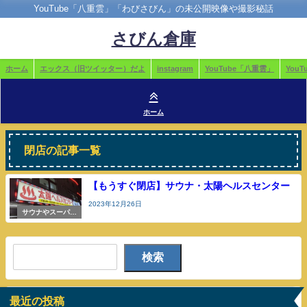
YouTube「八重雲」「わびさびん」の未公開映像や撮影秘話
さびん倉庫
ホーム
エックス（旧ツイッター）だよ
instagram
YouTube「八重雲」
You
ホーム
閉店の記事一覧
【もうすぐ閉店】サウナ・太陽ヘルスセンター
2023年12月26日
サウナやスーパー
銭湯
検索
最近の投稿