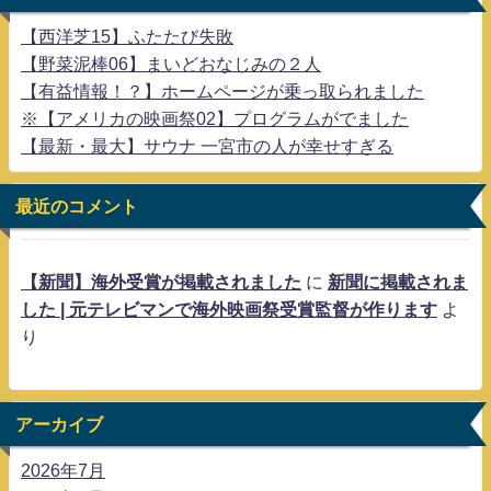
【西洋芝15】ふたたび失敗
【野菜泥棒06】まいどおなじみの２人
【有益情報！？】ホームページが乗っ取られました
※【アメリカの映画祭02】プログラムがでました
【最新・最大】サウナ 一宮市の人が幸せすぎる
最近のコメント
【新聞】海外受賞が掲載されました
に
新聞に掲載されま
した | 元テレビマンで海外映画祭受賞監督が作ります
よ
り
アーカイブ
2026年7月