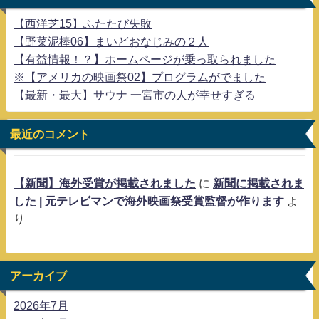
【西洋芝15】ふたたび失敗
【野菜泥棒06】まいどおなじみの２人
【有益情報！？】ホームページが乗っ取られました
※【アメリカの映画祭02】プログラムがでました
【最新・最大】サウナ 一宮市の人が幸せすぎる
最近のコメント
【新聞】海外受賞が掲載されました
に
新聞に掲載されま
した | 元テレビマンで海外映画祭受賞監督が作ります
よ
り
アーカイブ
2026年7月