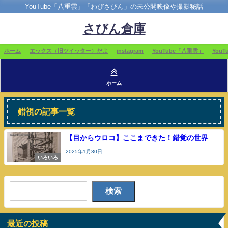
YouTube「八重雲」「わびさびん」の未公開映像や撮影秘話
さびん倉庫
ホーム
エックス（旧ツイッター）だよ
instagram
YouTube「八重雲」
You
ホーム
錯視の記事一覧
【目からウロコ】ここまできた！錯覚の世界
2025年1月30日
いろいろ
検索
最近の投稿