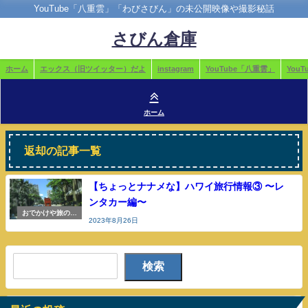
YouTube「八重雲」「わびさびん」の未公開映像や撮影秘話
さびん倉庫
ホーム
エックス（旧ツイッター）だよ
instagram
YouTube「八重雲」
You
ホーム
返却の記事一覧
【ちょっとナナメな】ハワイ旅行情報③ 〜レ
ンタカー編〜
おでかけや旅の参
2023年8月26日
考
検索