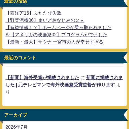
最近の投稿
【西洋芝15】ふたたび失敗
【野菜泥棒06】まいどおなじみの２人
【有益情報！？】ホームページが乗っ取られました
※【アメリカの映画祭02】プログラムがでました
【最新・最大】サウナ 一宮市の人が幸せすぎる
最近のコメント
【新聞】海外受賞が掲載されました
に
新聞に掲載されま
した | 元テレビマンで海外映画祭受賞監督が作ります
よ
り
アーカイブ
2026年7月