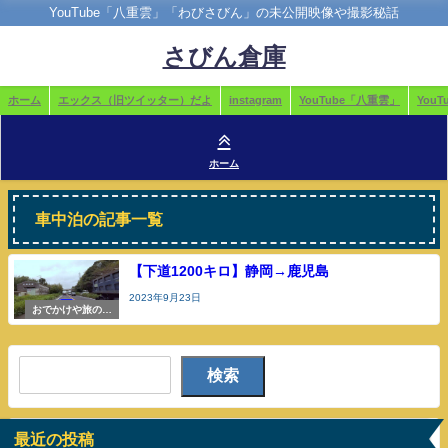
YouTube「八重雲」「わびさびん」の未公開映像や撮影秘話
さびん倉庫
ホーム
エックス（旧ツイッター）だよ
instagram
YouTube「八重雲」
You
ホーム
車中泊の記事一覧
【下道1200キロ】静岡→鹿児島
2023年9月23日
おでかけや旅の参
考
検索
最近の投稿