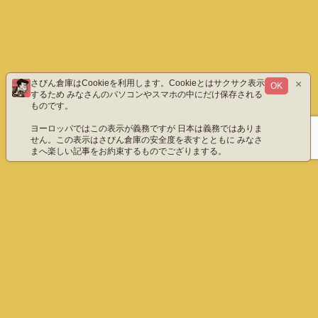
×
さびん倉庫はCookieを利用します。Cookieとはサクサク表示
OK
するため みなさんのパソコンやスマホの中にだけ保存される
ものです。
ヨーロッパではこの表示が義務ですが 日本は義務ではありま
せん。この表示はさびん倉庫の安全度を表すとともに みなさ
まへ楽しい記事をお約束するものでござりまする。
ホーム
エックス（旧ツイッター）だよ
instagram
YouTube「八重雲」
YouTube「わびさびん」
ご質問などこちら
プライバシーポリシー
English
さびん倉庫 All Rights Reserved.
ホーム
ぺージ上部へ