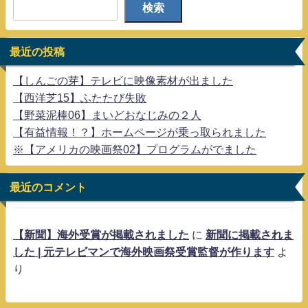
検索
最近の投稿
【しんごの芽】テレビに映像素材が出ました
【西洋芝15】ふたたび失敗
【野菜泥棒06】まいどおなじみの２人
【有益情報！？】ホームページが乗っ取られました
※【アメリカの映画祭02】プログラムがでました
最近のコメント
【新聞】海外受賞が掲載されました
に
新聞に掲載されま
した | 元テレビマンで海外映画祭受賞監督が作ります
よ
り