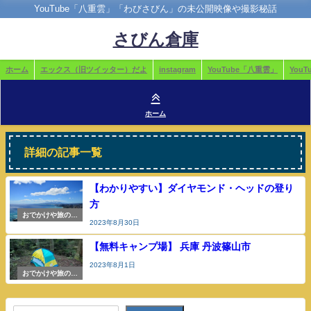
YouTube「八重雲」「わびさびん」の未公開映像や撮影秘話
さびん倉庫
ホーム
エックス（旧ツイッター）だよ
instagram
YouTube「八重雲」
You
ホーム
詳細の記事一覧
【わかりやすい】ダイヤモンド・ヘッドの登り
方
おでかけや旅の参
2023年8月30日
考
【無料キャンプ場】 兵庫 丹波篠山市
2023年8月1日
おでかけや旅の参
考