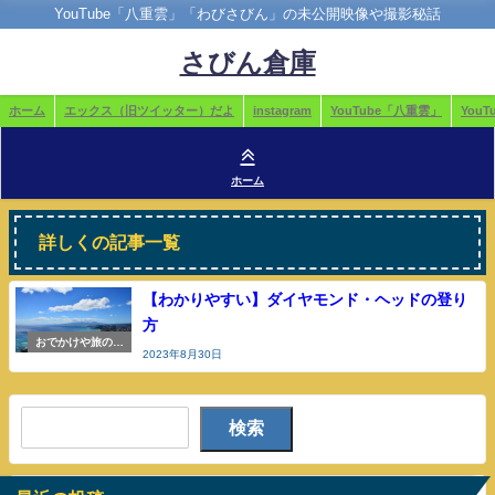
YouTube「八重雲」「わびさびん」の未公開映像や撮影秘話
さびん倉庫
ホーム
エックス（旧ツイッター）だよ
instagram
YouTube「八重雲」
You
ホーム
詳しくの記事一覧
【わかりやすい】ダイヤモンド・ヘッドの登り
方
おでかけや旅の参
2023年8月30日
考
検索