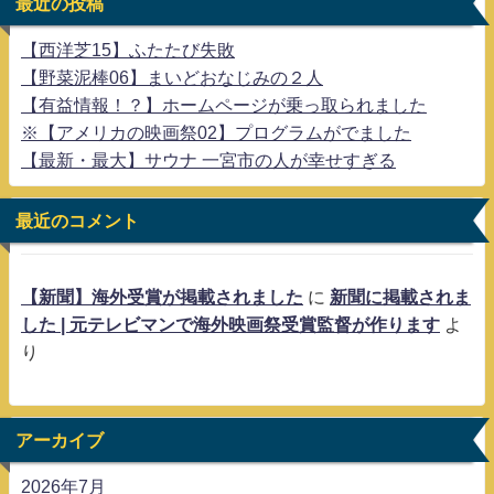
最近の投稿
【西洋芝15】ふたたび失敗
【野菜泥棒06】まいどおなじみの２人
【有益情報！？】ホームページが乗っ取られました
※【アメリカの映画祭02】プログラムがでました
【最新・最大】サウナ 一宮市の人が幸せすぎる
最近のコメント
【新聞】海外受賞が掲載されました
に
新聞に掲載されま
した | 元テレビマンで海外映画祭受賞監督が作ります
よ
り
アーカイブ
2026年7月