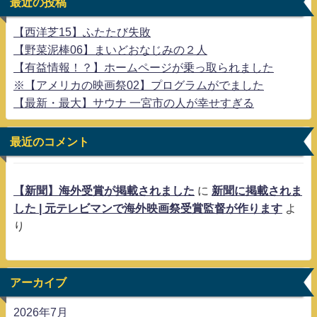
最近の投稿
【西洋芝15】ふたたび失敗
【野菜泥棒06】まいどおなじみの２人
【有益情報！？】ホームページが乗っ取られました
※【アメリカの映画祭02】プログラムがでました
【最新・最大】サウナ 一宮市の人が幸せすぎる
最近のコメント
【新聞】海外受賞が掲載されました
に
新聞に掲載されま
した | 元テレビマンで海外映画祭受賞監督が作ります
よ
り
アーカイブ
2026年7月