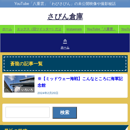
YouTube「八重雲」「わびさびん」の未公開映像や撮影秘話
さびん倉庫
ホーム
エックス（旧ツイッター）だよ
instagram
YouTube「八重雲」
You
ホーム
蒼龍の記事一覧
※【ミッドウェー海戦】こんなところに海軍記
念館
いろいろ
2024年2月20日
検索